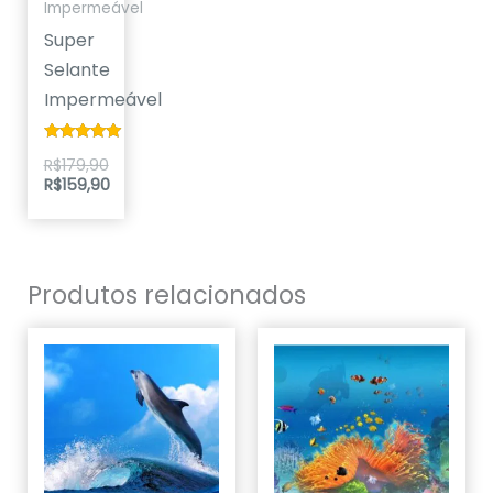
Impermeável
Super
Selante
Impermeável
Avaliação
R$
179,90
5.00
R$
159,90
de 5
Produtos relacionados