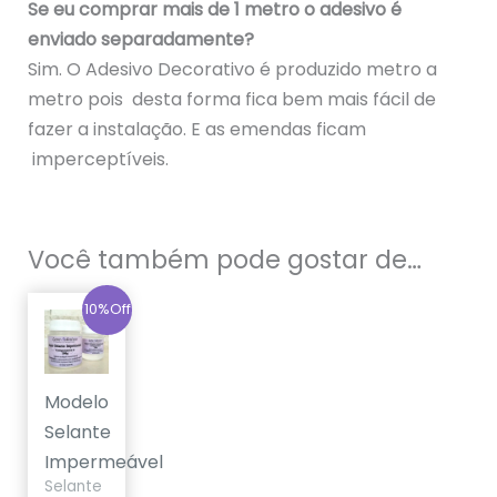
Se eu comprar mais de 1 metro o adesivo é
enviado separadamente?
Sim. O Adesivo Decorativo é produzido metro a
metro pois desta forma fica bem mais fácil de
fazer a instalação. E as emendas ficam
imperceptíveis.
Você também pode gostar de…
O
O
10%Off
preço
preço
original
atual
era:
é:
R$179,90.
R$159,90.
Modelo
Selante
Impermeável
Selante