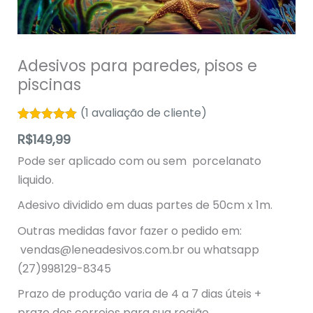
Adesivos para paredes, pisos e
piscinas
(
1
avaliação de cliente)
Avaliado
1
R$
149,99
como
5.00
de
5, com
Pode ser aplicado com ou sem porcelanato
baseado em
avaliação de
liquido.
cliente
Adesivo dividido em duas partes de 50cm x 1m.
Outras medidas favor fazer o pedido em:
vendas@leneadesivos.com.br
ou whatsapp
(27)998129-8345
Prazo de produção varia de 4 a 7 dias úteis +
prazo dos correios para sua região.