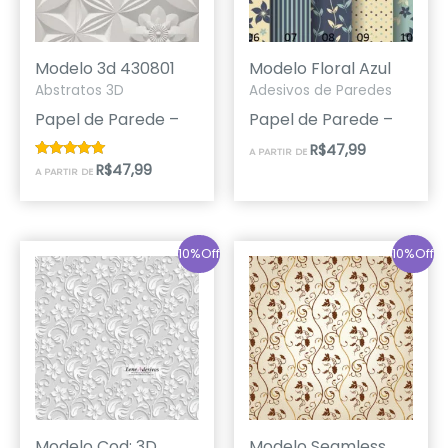
Modelo 3d 430801
Modelo Floral Azul
Abstratos 3D
Adesivos de Paredes
Papel de Parede –
Papel de Parede –
R$
47,99
A PARTIR DE
R$
47,99
Avaliação
A PARTIR DE
5.00
de 5
10%Off
10%Off
Modelo Cod: 3D
Modelo Seamless