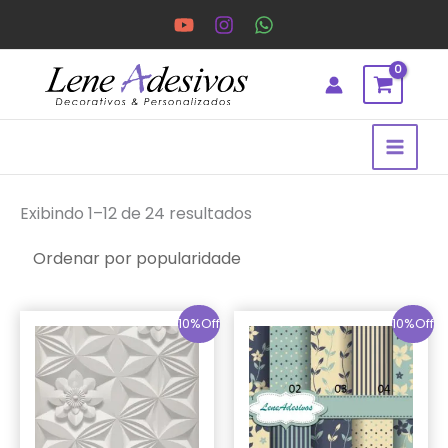
Ir
para
o
conteúdo
Classificado
por
Exibindo 1–12 de 24 resultados
popularidade
10%Off
10%Off