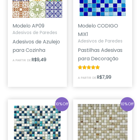
Modelo AP09
Modelo CODIGO
Adesivos de Paredes
MIX1
Adesivos de Azulejo
Adesivos de Paredes
para Cozinha
Pastilhas Adesivas
para Decoração
R$
9,49
A PARTIR DE
Avaliação
R$
7,99
A PARTIR DE
5.00
de 5
10%Off
10%Off