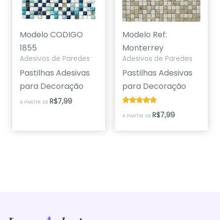
Modelo CODIGO
Modelo Ref:
1855
Monterrey
Adesivos de Paredes
Adesivos de Paredes
Pastilhas Adesivas
Pastilhas Adesivas
para Decoração
para Decoração
R$
7,99
A PARTIR DE
Avaliação
R$
7,99
A PARTIR DE
5.00
de 5