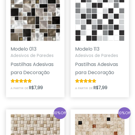
Modelo 013
Modelo 113
Adesivos de Paredes
Adesivos de Paredes
Pastilhas Adesivas
Pastilhas Adesivas
para Decoração
para Decoração
R$
7,99
R$
7,99
Avaliação
Avaliação
A PARTIR DE
A PARTIR DE
4.82
5.00
de 5
de 5
10%Off
10%Off