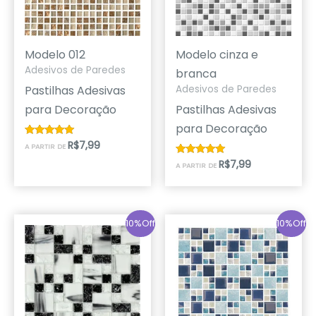
Modelo 012
Modelo cinza e
Adesivos de Paredes
branca
Pastilhas Adesivas
Adesivos de Paredes
para Decoração
Pastilhas Adesivas
para Decoração
R$
7,99
Avaliação
A PARTIR DE
5.00
de 5
R$
7,99
Avaliação
A PARTIR DE
5.00
de 5
10%Off
10%Off