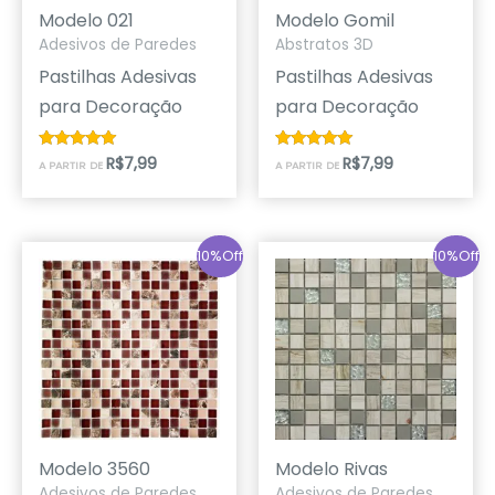
Modelo 021
Modelo Gomil
Adesivos de Paredes
Abstratos 3D
Pastilhas Adesivas
Pastilhas Adesivas
para Decoração
para Decoração
R$
7,99
R$
7,99
Avaliação
Avaliação
A PARTIR DE
A PARTIR DE
5.00
5.00
de 5
de 5
10%Off
10%Off
Modelo 3560
Modelo Rivas
Adesivos de Paredes
Adesivos de Paredes