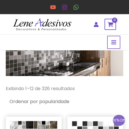
Ir
para
o
conteúdo
Classificado
por
popularidade
Exibindo 1–12 de 326 resultados
10%Off