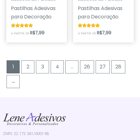
Pastilhas Adesivas
Pastilhas Adesivas
para Decoração
para Decoração
R$
7,99
R$
7,99
Avaliação
Avaliação
A PARTIR DE
A PARTIR DE
5.00
5.00
de 5
de 5
1
2
3
4
…
26
27
28
→
CNPJ: 22.172.361/0001-58