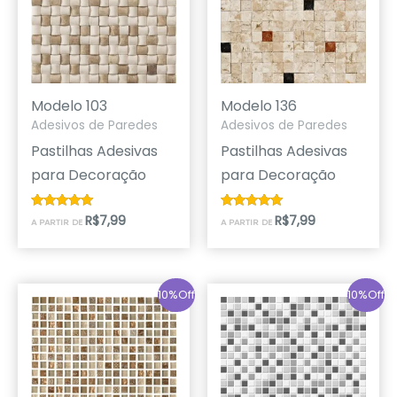
Modelo 103
Modelo 136
Adesivos de Paredes
Adesivos de Paredes
Pastilhas Adesivas
Pastilhas Adesivas
para Decoração
para Decoração
R$
7,99
R$
7,99
Avaliação
Avaliação
A PARTIR DE
A PARTIR DE
4.80
5.00
de 5
de 5
10%Off
10%Off