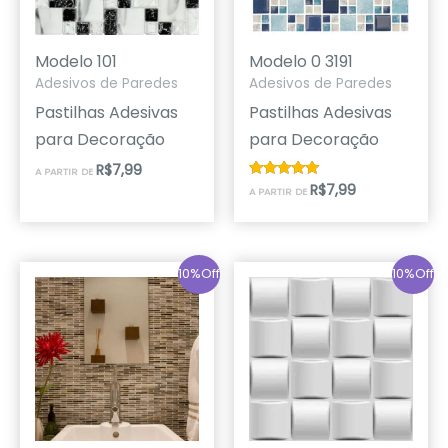
Modelo 101
Modelo 0 3191
Adesivos de Paredes
Adesivos de Paredes
Pastilhas Adesivas
Pastilhas Adesivas
para Decoração
para Decoração
R$
7,99
A PARTIR DE
R$
7,99
Avaliação
A PARTIR DE
5.00
de 5
10%Off
10%Off