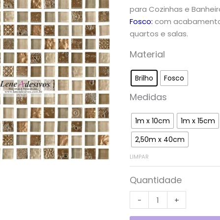
para Cozinhas e Banheir
Fosco:
com acabamento f
quartos e salas.
Material
Brilho
Fosco
Medidas
1m x 10cm
1m x 15cm
2,50m x 40cm
LIMPAR
Quantidade
-
+