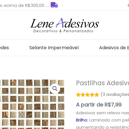
s acima de R$300,00 ......
edes
Selante Impermeável
Adesivos de 
Pastilhas Adesi
Pastilhas
Adesivas
(
3
avaliações
para
Avaliado
3
A partir de
R$
7,99
Decoração
como
5.00
de 5, com
quantidade
Adesivos sem relevo na
baseado
em
Brilho:
Laminado com pelí
avaliações
aumentando a resistênci
de clientes