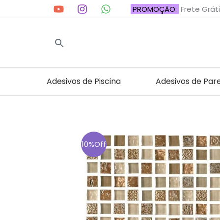
Ir
PROMOÇÃO:
Frete Gráti
para
o
Pesquisar
conteúdo
Adesivos de Piscina
Adesivos de Par
10%Off