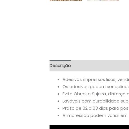
Descrição
Informação adicional
A
Adesivos impressos lisos, vend
Os adesivos podem ser aplicado
Evite Obras e Sujeira, disfarça 
Laváveis com durabilidade supe
Prazo de 02 a 03 dias para po
A impressão podem variar em a