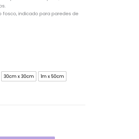
os.
osco, indicado para paredes de
30cm x 30cm
1m x 50cm