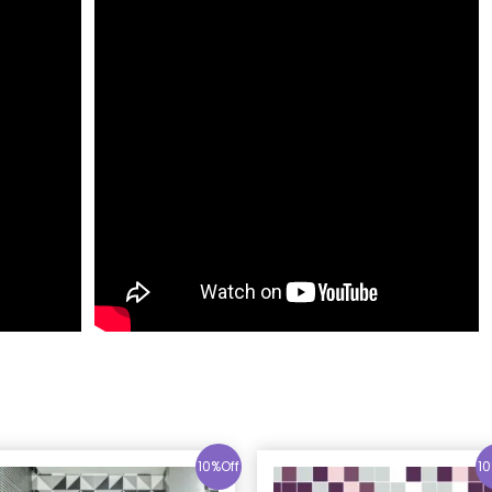
10%Off
10