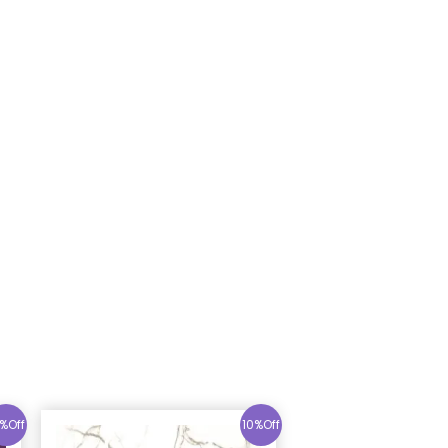
%Off
10%Off