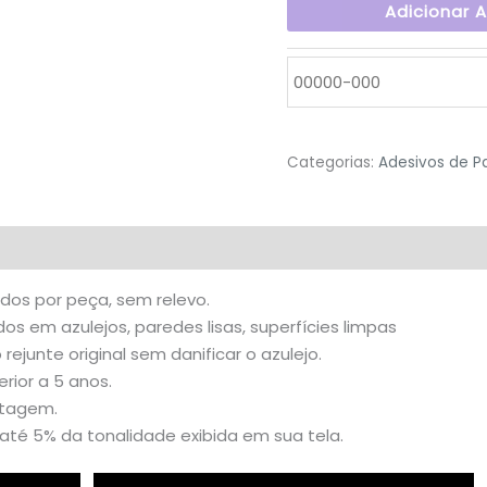
Adicionar 
Categorias:
Adesivos de P
valiações (3)
idos por peça, sem relevo.
s em azulejos, paredes lisas, superfícies limpas
o rejunte original sem danificar o azulejo.
rior a 5 anos.
stagem.
té 5% da tonalidade exibida em sua tela.