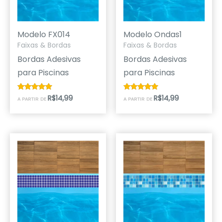
Modelo FX014
Modelo Ondas1
Faixas & Bordas
Faixas & Bordas
Bordas Adesivas
Bordas Adesivas
para Piscinas
para Piscinas
R$
14,99
R$
14,99
Avaliação
Avaliação
A PARTIR DE
A PARTIR DE
5.00
4.89
de 5
de 5