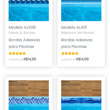
Modelo ALX06
Modelo ALX01
Faixas & Bordas
Adesivos de Piscina
Bordas Adesivas
Bordas Adesivas
para Piscinas
para Piscinas
R$
14,99
R$
14,99
Avaliação
Avaliação
A PARTIR DE
A PARTIR DE
4.67
5.00
de 5
de 5