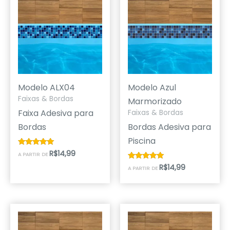
Modelo ALX04
Modelo Azul
Faixas & Bordas
Marmorizado
Faixa Adesiva para
Faixas & Bordas
Bordas
Bordas Adesiva para
Piscina
R$
14,99
Avaliação
A PARTIR DE
4.87
de 5
R$
14,99
Avaliação
A PARTIR DE
5.00
de 5