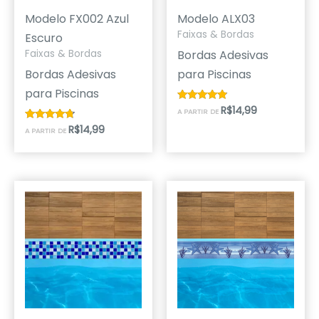
Modelo FX002 Azul
Modelo ALX03
Faixas & Bordas
Escuro
Bordas Adesivas
Faixas & Bordas
Bordas Adesivas
para Piscinas
para Piscinas
R$
14,99
Avaliação
A PARTIR DE
4.67
de 5
R$
14,99
Avaliação
A PARTIR DE
4.50
de 5