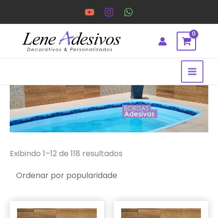
Ir
para
o
conteúdo
Classificado
por
popularidade
Exibindo 1–12 de 118 resultados