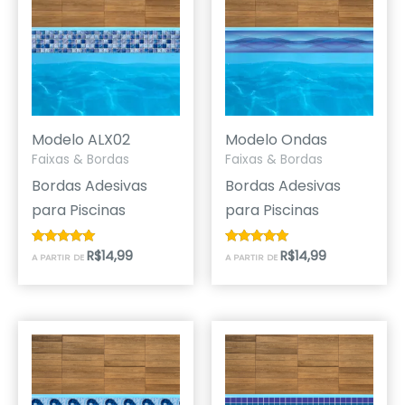
Modelo ALX02
Modelo Ondas
Faixas & Bordas
Faixas & Bordas
Bordas Adesivas
Bordas Adesivas
para Piscinas
para Piscinas
R$
14,99
R$
14,99
Avaliação
Avaliação
A PARTIR DE
A PARTIR DE
4.79
5.00
de 5
de 5