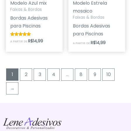
Modelo Azul mix
Modelo Estrela
Faixas & Bordas
mosaico
Bordas Adesivas
Faixas & Bordas
para Piscinas
Bordas Adesivas
para Piscinas
R$
14,99
Avaliação
A PARTIR DE
R$
14,99
A PARTIR DE
5.00
de 5
1
2
3
4
…
8
9
10
→