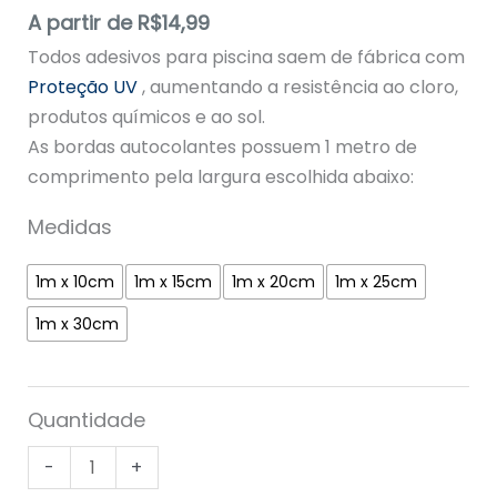
Avaliado
63
A partir de
R$
14,99
como
4.87
de 5, com
Todos adesivos para piscina saem de fábrica com
baseado
em
Proteção UV
, aumentando a resistência ao cloro,
avaliações
produtos químicos e ao sol.
de clientes
As bordas autocolantes possuem 1 metro de
comprimento pela largura escolhida abaixo:
Medidas
1m x 10cm
1m x 15cm
1m x 20cm
1m x 25cm
1m x 30cm
Quantidade
-
+