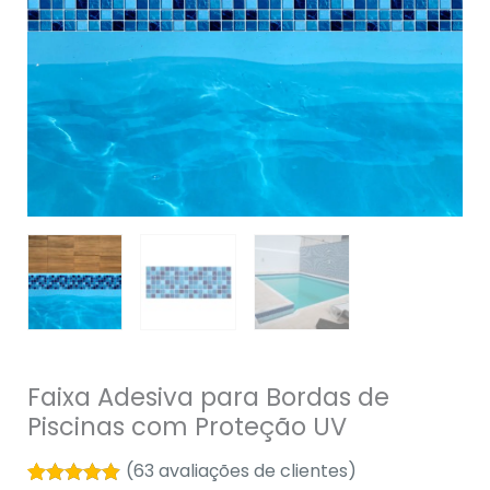
Proteção
UV
quantidade
Faixa Adesiva para Bordas de
Piscinas com Proteção UV
(
63
avaliações de clientes)