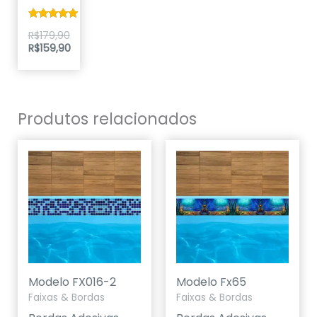
Avaliação
R$
179,90
5.00
R$
159,90
de 5
Produtos relacionados
Modelo FX016-2
Modelo Fx65
Faixas & Bordas
Faixas & Bordas