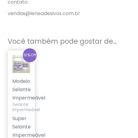
contato:
vendas@leneadesivos.com.br
Você também pode gostar de…
O
O
10%Off
preço
preço
original
atual
era:
é:
R$179,90.
R$159,90.
Modelo
Selante
Impermeável
Selante
Impermeável
Super
Selante
Impermeável