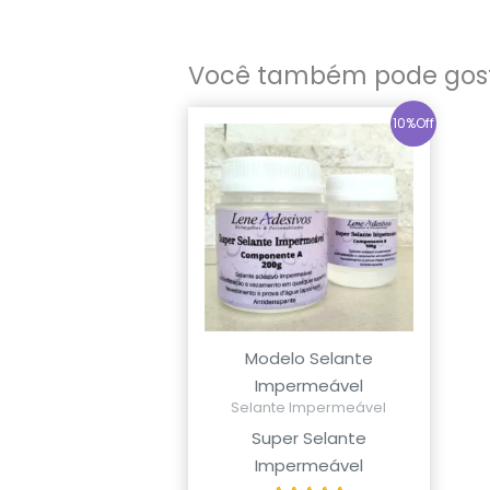
Você também pode gos
O
O
10%Off
preço
preço
original
atual
era:
é:
R$179,90.
R$159,90.
Modelo Selante
Impermeável
Selante Impermeável
Super Selante
Impermeável