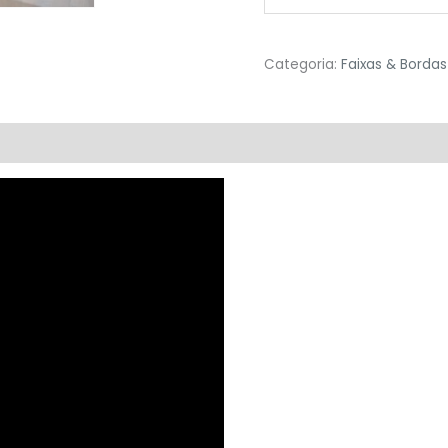
Categoria:
Faixas & Bordas
valiações (9)