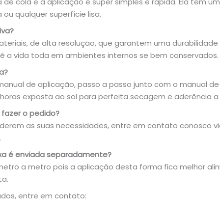
a de cola e a aplicação é super simples e rápida. Ela tem u
 ou qualquer superfície lisa.
iva?
riais, de alta resolução, que garantem uma durabilidade
é a vida toda em ambientes internos se bem conservados.
va?
nual de aplicação, passo a passo junto com o manual de 
oras exposta ao sol para perfeita secagem e aderência a s
fazer o pedido?
derem as suas necessidades, entre em contato conosco vi
.
ixa é enviada separadamente?
metro a metro pois a aplicação desta forma fica melhor ali
ta.
dos, entre em contato: