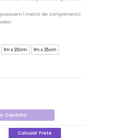
s possuem 1 metro de comprimento
baixo:
1m x 20cm
1m x 25cm
Ao Carrinho