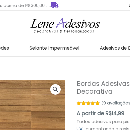
s acima de R$300,00 ......
edes
Selante Impermeável
Adesivos de 
Bordas Adesivas 
Bordas
Decorativa
Adesivas
para
(
9
avaliações
Piscinas
Avaliado
9
Faixa
A partir de
R$
14,99
como
4.67
de 5, com
Decorativa
Todos adesivos para pi
baseado
quantidade
em
UV
, aumentando a resis