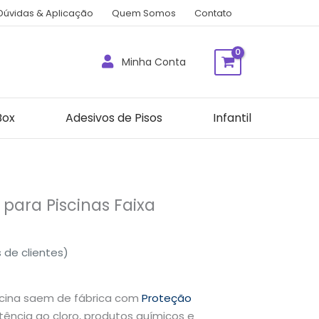
Dúvidas & Aplicação
Quem Somos
Contato
Minha Conta
Box
Adesivos de Pisos
Infantil
para Piscinas Faixa
 de clientes)
scina saem de fábrica com
Proteção
tência ao cloro, produtos químicos e