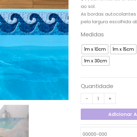
avaliações
ao sol.
de
clientes
As bordas autocolante
pela largura escolhida a
Medidas
1m x 10cm
1m x 15cm
1m x 30cm
Quantidade
-
+
Adicionar 