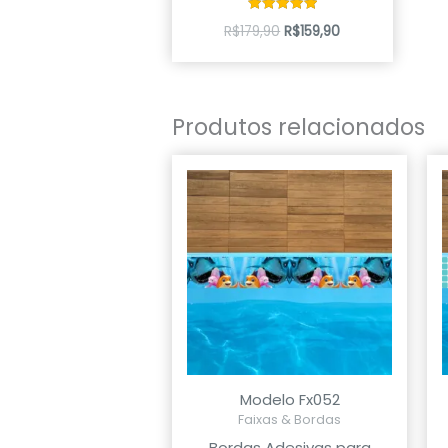
Avaliação
R$
179,90
R$
159,90
5.00
de 5
Produtos relacionados
Modelo Fx052
Faixas & Bordas
Bordas Adesivas para