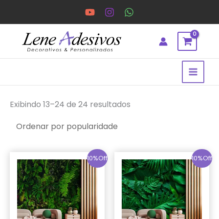
Ir
para
o
conteúdo
Classificado
por
Exibindo 13–24 de 24 resultados
popularidade
10%Off
10%Off