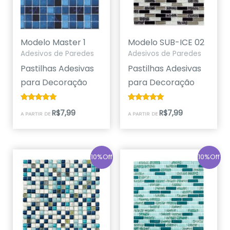
Modelo Master 1
Modelo SUB-ICE 02
Adesivos de Paredes
Adesivos de Paredes
Pastilhas Adesivas
Pastilhas Adesivas
para Decoração
para Decoração
Avaliação
Avaliação
R$
7,99
R$
7,99
A PARTIR DE
A PARTIR DE
5.00
5.00
de 5
de 5
10%Off
10%Off