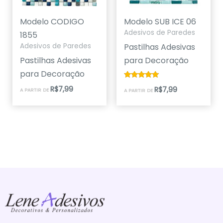
Modelo CODIGO
Modelo SUB ICE 06
Adesivos de Paredes
1855
Pastilhas Adesivas
Adesivos de Paredes
Pastilhas Adesivas
para Decoração
para Decoração
Avaliação
R$
7,99
R$
7,99
A PARTIR DE
A PARTIR DE
4.67
de 5