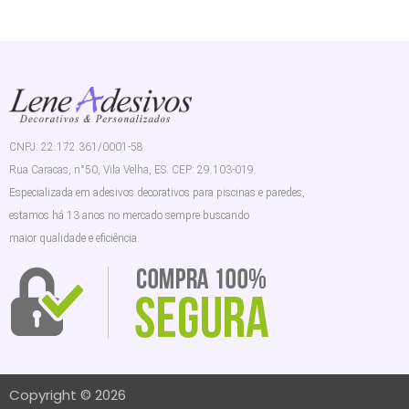
CNPJ: 22.172.361/0001-58
Rua Caracas, n°50, Vila Velha, ES. CEP: 29.103-019.
Especializada em adesivos decorativos para piscinas e paredes,
estamos há 13 anos no mercado sempre buscando
maior qualidade e eficiência.
Copyright © 2026