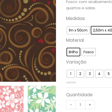
Fosco: com acabamento 
quantidade
quartos e salas.
Medidas
1m x 50cm
2,50m x 4
Material
Brilho
Fosco
Variação
1
2
3
4
5
LIMPAR
Quantidade
-
+