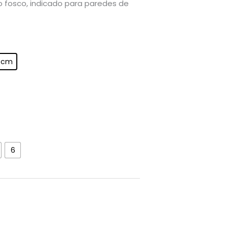
fosco, indicado para paredes de
0cm
6