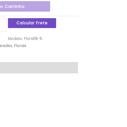
Ao Carrinho
Modelo:
Floral18-6
aredes
,
Florais