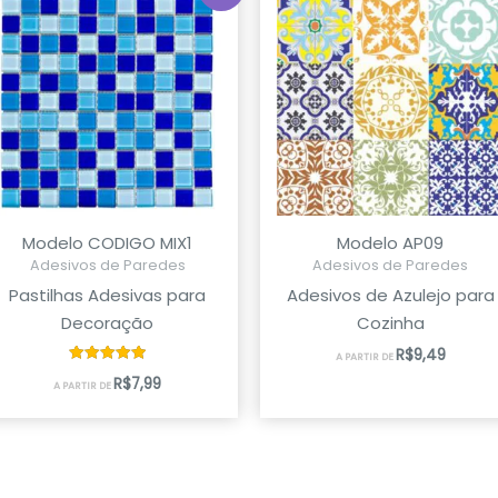
Modelo CODIGO MIX1
Modelo AP09
Adesivos de Paredes
Adesivos de Paredes
Pastilhas Adesivas para
Adesivos de Azulejo para
Decoração
Cozinha
R$
9,49
A PARTIR DE
Avaliação
R$
7,99
A PARTIR DE
5.00
de 5