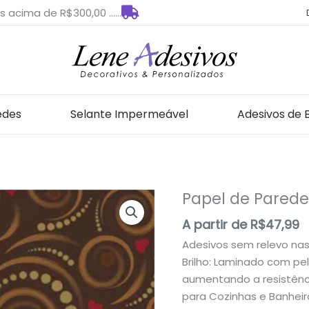
s acima de R$300,00 ......
edes
Selante Impermeável
Adesivos de 
Papel de Parede
Papel
de
A partir de
R$
47,99
Parede
Adesivos sem relevo na
-
Brilho: Laminado com pe
3D
aumentando a resistênci
Auto
para Cozinhas e Banheir
Adesivos