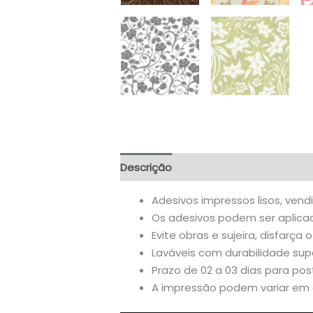
Descrição
Informação adicional
A
Adesivos impressos lisos, vend
Os adesivos podem ser aplicado
Evite obras e sujeira, disfarça o
Laváveis com durabilidade supe
Prazo de 02 a 03 dias para po
A impressão podem variar em a