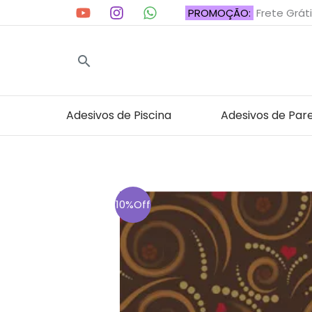
Ir
PROMOÇÃO:
Frete Gráti
para
o
Pesquisar
conteúdo
Adesivos de Piscina
Adesivos de Par
10%Off