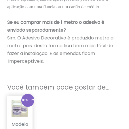
aplicação com uma flanela ou um cartão de crédito.
Se eu comprar mais de 1 metro o adesivo é
enviado separadamente?
Sim. O Adesivo Decorativo é produzido metro a
metro pois desta forma fica bem mais fácil de
fazer a instalação. E as emendas ficam
imperceptíveis.
Você também pode gostar de…
O
O
10%Off
preço
preço
original
atual
era:
é:
R$179,90.
R$159,90.
Modelo