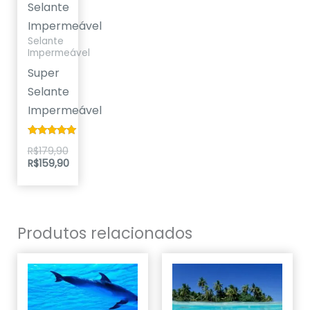
Selante
Impermeável
Selante
Impermeável
Super
Selante
Impermeável
Avaliação
R$
179,90
5.00
R$
159,90
de 5
Produtos relacionados