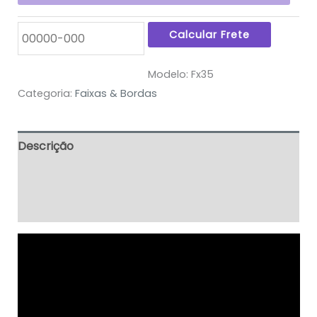
Modelo:
Fx35
Categoria:
Faixas & Bordas
Descrição
Informação adicional
Avaliações (0)