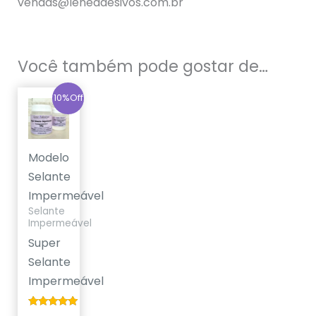
vendas@leneadesivos.com.br
Você também pode gostar de…
O
O
10%Off
preço
preço
original
atual
era:
é:
R$179,90.
R$159,90.
Modelo
Selante
Impermeável
Selante
Impermeável
Super
Selante
Impermeável
Avaliação