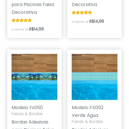
para Piscinas Faixa
Decorativa
Decorativa
Avaliação
R$
14,99
A PARTIR DE
5.00
de 5
Avaliação
R$
14,99
A PARTIR DE
5.00
de 5
Modelo Fx050
Modelo FX002
Faixas & Bordas
Verde Água
Bordas Adesivas
Faixas & Bordas