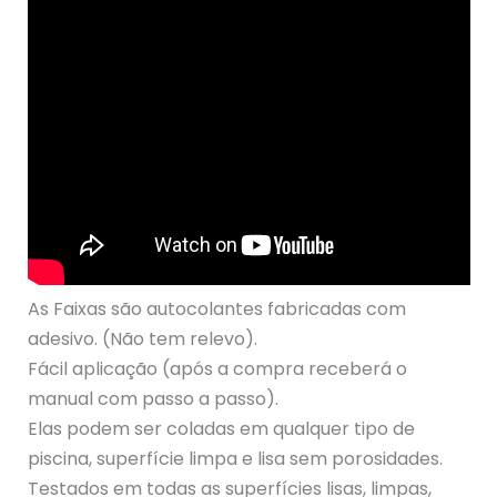
As Faixas são autocolantes fabricadas com
adesivo. (Não tem relevo).
Fácil aplicação (após a compra receberá o
manual com passo a passo).
Elas podem ser coladas em qualquer tipo de
piscina, superfície limpa e lisa sem porosidades.
Testados em todas as superfícies lisas, limpas,