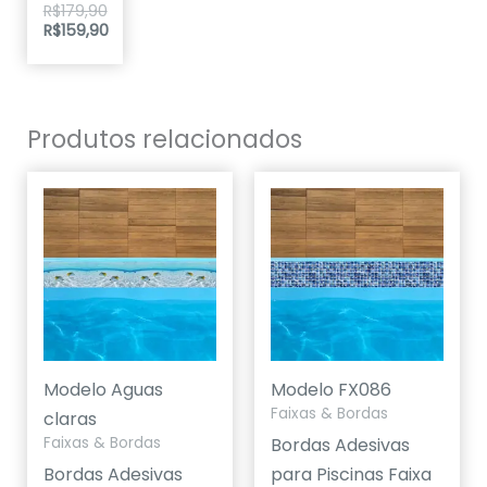
R$
179,90
5.00
R$
159,90
de 5
Produtos relacionados
Modelo Aguas
Modelo FX086
Faixas & Bordas
claras
Bordas Adesivas
Faixas & Bordas
Bordas Adesivas
para Piscinas Faixa