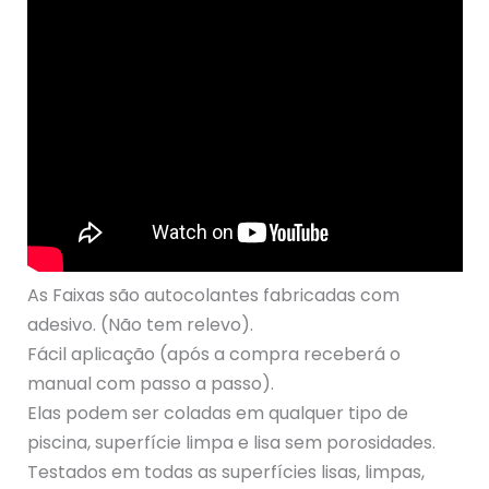
As Faixas são autocolantes fabricadas com
adesivo. (Não tem relevo).
Fácil aplicação (após a compra receberá o
manual com passo a passo).
Elas podem ser coladas em qualquer tipo de
piscina, superfície limpa e lisa sem porosidades.
Testados em todas as superfícies lisas, limpas,