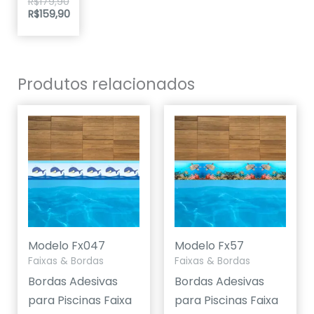
R$
179,90
5.00
R$
159,90
de 5
Produtos relacionados
Modelo Fx047
Modelo Fx57
Faixas & Bordas
Faixas & Bordas
Bordas Adesivas
Bordas Adesivas
para Piscinas Faixa
para Piscinas Faixa