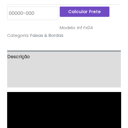
Modelo:
Inf Fx04
Categoria:
Faixas & Bordas
Descrição
Informação adicional
Avaliações (0)