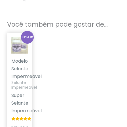
Você também pode gostar de…
O
O
10%Off
preço
preço
original
atual
era:
é:
R$179,90.
R$159,90.
Modelo
Selante
Impermeável
Selante
Impermeável
Super
Selante
Impermeável
Avaliação