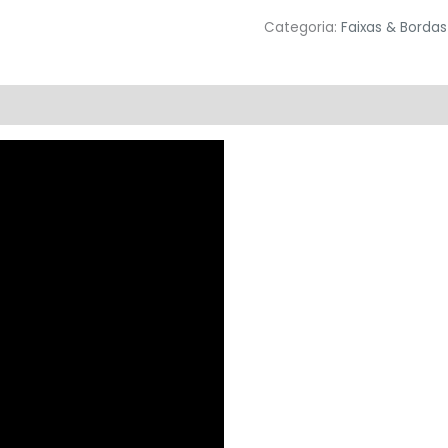
Categoria:
Faixas & Bordas
valiações (0)