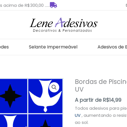
s acima de R$300,00 ......
edes
Selante Impermeável
Adesivos de 
Bordas de Pisci
Bordas
UV
de
Piscina
A partir de
R$
14,99
Adesiva
Todos adesivos para pi
com
UV
, aumentando a resis
Proteção
ao sol.
UV