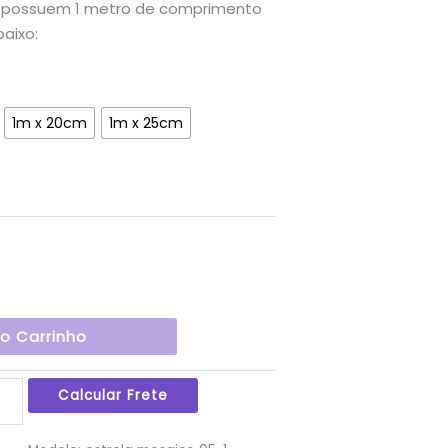
s possuem 1 metro de comprimento
baixo:
1m x 20cm
1m x 25cm
Ao Carrinho