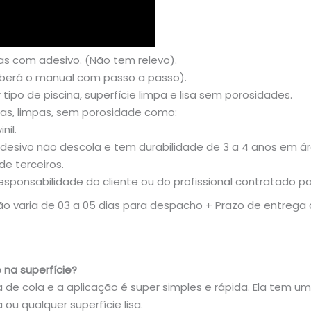
as com adesivo. (Não tem relevo).
eberá o manual com passo a passo).
ipo de piscina, superfície limpa e lisa sem porosidades.
sas, limpas, sem porosidade como:
nil.
esivo não descola e tem durabilidade de 3 a 4 anos em á
de terceiros.
sponsabilidade do cliente ou do profissional contratado pa
 varia de 03 a 05 dias para despacho + Prazo de entrega do
 na superfície?
a de cola e a aplicação é super simples e rápida. Ela tem u
 ou qualquer superfície lisa.