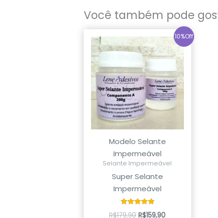
Você também pode gos
O
O
10%Off
preço
preço
original
atual
era:
é:
R$179,90.
R$159,90.
Modelo Selante
Impermeável
Selante Impermeável
Super Selante
Impermeável
Avaliação
R$
179,90
R$
159,90
5.00