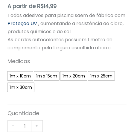
Avaliado
4
A partir de
R$
14,99
como
5.00
de
5, com
Todos adesivos para piscina saem de fábrica com
baseado em
avaliações
Proteção UV
, aumentando a resistência ao cloro,
de clientes
produtos químicos e ao sol.
As bordas autocolantes possuem 1 metro de
comprimento pela largura escolhida abaixo:
Medidas
1m x 10cm
1m x 15cm
1m x 20cm
1m x 25cm
1m x 30cm
Quantidade
-
+