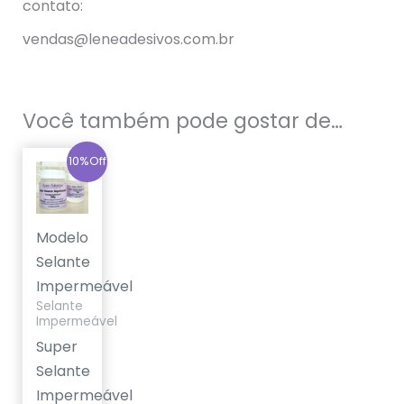
contato:
vendas@leneadesivos.com.br
Você também pode gostar de…
O
O
10%Off
preço
preço
original
atual
era:
é:
R$179,90.
R$159,90.
Modelo
Selante
Impermeável
Selante
Impermeável
Super
Selante
Impermeável