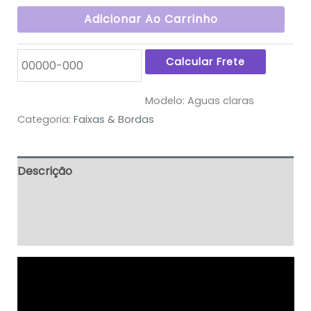
Adicionar Ao Carrinho
Modelo:
Aguas claras
Categoria:
Faixas & Bordas
Descrição
Informação adicional
Avaliações (4)