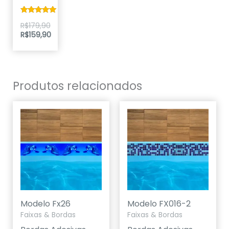
Avaliação
R$
179,90
5.00
R$
159,90
de 5
Produtos relacionados
Modelo Fx26
Modelo FX016-2
Faixas & Bordas
Faixas & Bordas