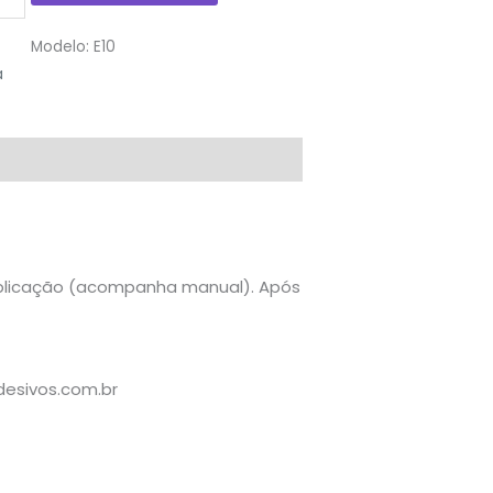
Modelo:
E10
a
e aplicação (acompanha manual). Após
esivos.com.br