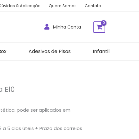
Dúvidas & Aplicação
Quem Somos
Contato
Minha Conta
Box
Adesivos de Pisos
Infantil
a E10
stética, pode ser aplicados em
a 5 dias úteis + Prazo dos correios