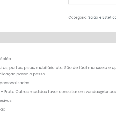
Categoria:
Salão e Estetic
 Salão
ros, portas, pisos, mobiliário etc. São de fácil manuseio 
plicação passo a passo
personalizados
m + Frete Outras medidas favor consultar em
vendas@lenead
esivos
ção