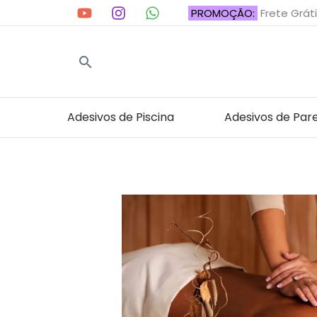
Ir
PROMOÇÃO:
Frete Gráti
para
o
Pesquisar
conteúdo
Adesivos de Piscina
Adesivos de Par