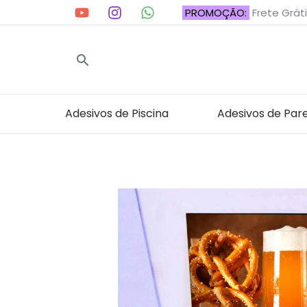
Ir
PROMOÇÃO:
Frete Gráti
para
o
Pesquisar
conteúdo
Adesivos de Piscina
Adesivos de Par