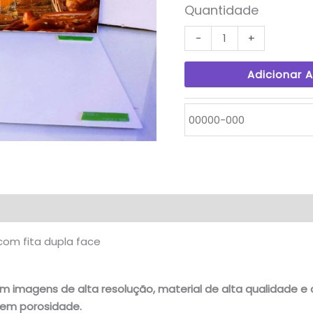
Quantidade
-
+
Adicionar 
valiações (0)
com fita dupla face
 imagens de alta resolução, material de alta qualidade e d
 sem porosidade.