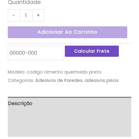
Quantidade
-
+
Adicionar Ao Carrinho
Modelo:
codigo cimento queimado preto
Categorias:
Adesivos de Paredes
,
adesivos pisos
Descrição
Informação adicional
Avaliações (0)