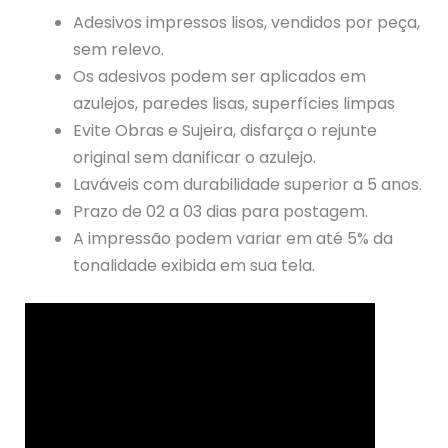
Adesivos impressos lisos, vendidos por peça,
sem relevo.
Os adesivos podem ser aplicados em
azulejos, paredes lisas, superfícies limpas
Evite Obras e Sujeira, disfarça o rejunte
original sem danificar o azulejo.
Laváveis com durabilidade superior a 5 anos.
Prazo de 02 a 03 dias para postagem.
A impressão podem variar em até 5% da
tonalidade exibida em sua tela.