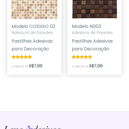
Modelo CODIGO 02
Modelo N003
Adesivos de Paredes
Adesivos de Paredes
Pastilhas Adesivas
Pastilhas Adesivas
para Decoração
para Decoração
Avaliação
Avaliação
R$
7,99
R$
7,99
A PARTIR DE
A PARTIR DE
5.00
5.00
de 5
de 5