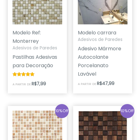
Modelo Ref:
Modelo carrara
Adesivos de Paredes
Monterrey
Adesivo Mármore
Adesivos de Paredes
Pastilhas Adesivas
Autocolante
para Decoração
Porcelanato
Lavável
Avaliação
R$
47,99
R$
7,99
A PARTIR DE
A PARTIR DE
5.00
de 5
10%Off
10%Off