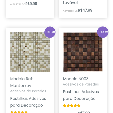
Avaliação
Lavável
R$
9,99
A PARTIR DE
5.00
de 5
R$
47,99
A PARTIR DE
10%Off
10%Off
Modelo Ref:
Modelo N003
Adesivos de Paredes
Monterrey
Pastilhas Adesivas
Adesivos de Paredes
Pastilhas Adesivas
para Decoração
para Decoração
Avaliação