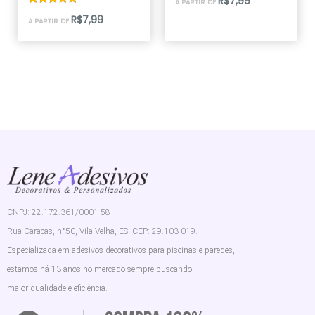
R$
7,99
A PARTIR DE
5.00
de 5
Avaliação
R$
7,99
A PARTIR DE
5.00
de 5
CNPJ: 22.172.361/0001-58
Rua Caracas, n°50, Vila Velha, ES. CEP: 29.103-019.
Especializada em adesivos decorativos para piscinas e paredes,
estamos há 13 anos no mercado sempre buscando
maior qualidade e eficiência.