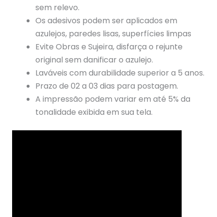
sem relevo.
Os adesivos podem ser aplicados em
azulejos, paredes lisas, superfícies limpas
Evite Obras e Sujeira, disfarça o rejunte
original sem danificar o azulejo.
Laváveis com durabilidade superior a 5 anos.
Prazo de 02 a 03 dias para postagem.
A impressão podem variar em até 5% da
tonalidade exibida em sua tela.