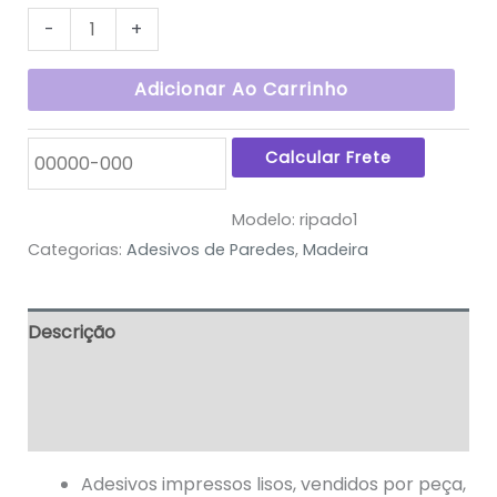
-
+
Adicionar Ao Carrinho
Modelo:
ripado1
Categorias:
Adesivos de Paredes
,
Madeira
Descrição
Informação adicional
Avaliações (0)
Adesivos impressos lisos, vendidos por peça,