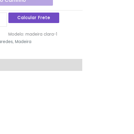
Ao Carrinho
Modelo:
madeira clara-1
aredes
,
Madeira