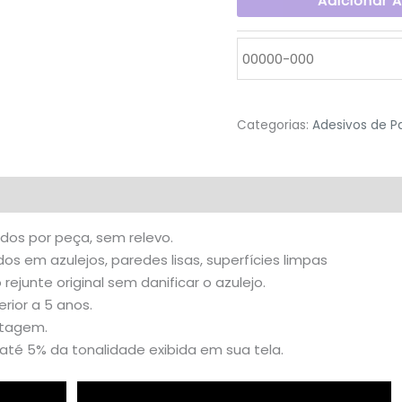
Adicionar 
Categorias:
Adesivos de P
valiações (0)
idos por peça, sem relevo.
s em azulejos, paredes lisas, superfícies limpas
o rejunte original sem danificar o azulejo.
rior a 5 anos.
stagem.
té 5% da tonalidade exibida em sua tela.