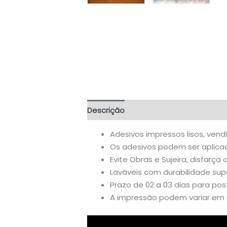
Descrição
Informação adicional
A
Adesivos impressos lisos, vend
Os adesivos podem ser aplicado
Evite Obras e Sujeira, disfarça 
Laváveis com durabilidade supe
Prazo de 02 a 03 dias para po
A impressão podem variar em a