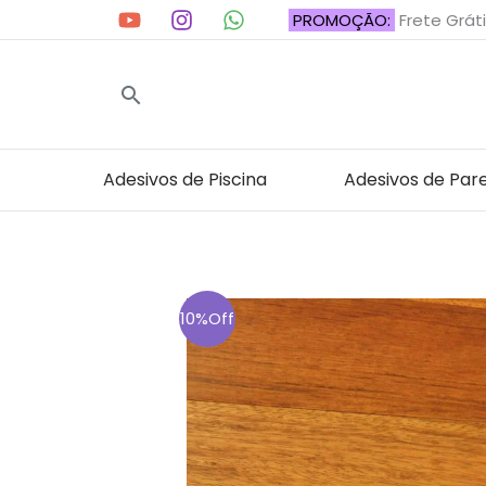
Ir
PROMOÇÃO:
Frete Gráti
para
o
Pesquisar
conteúdo
Adesivos de Piscina
Adesivos de Par
10%Off