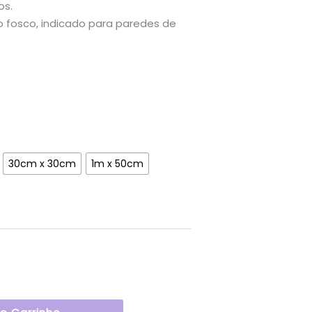
os.
osco, indicado para paredes de
30cm x 30cm
1m x 50cm