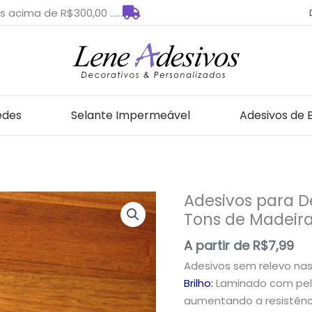
s acima de R$300,00 ......
edes
Selante Impermeável
Adesivos de 
Adesivos para 
Adesivos
Tons de Madeir
para
Decoração
A partir de
R$
7,99
de
Adesivos sem relevo na
Paredes
Brilho:
Laminado com pelí
Tons
aumentando a resistênci
de