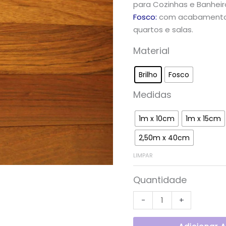
para Cozinhas e Banheir
Madeira
Fosco:
com acabamento f
quantidade
quartos e salas.
Material
Brilho
Fosco
Medidas
1m x 10cm
1m x 15cm
2,50m x 40cm
LIMPAR
Quantidade
-
+