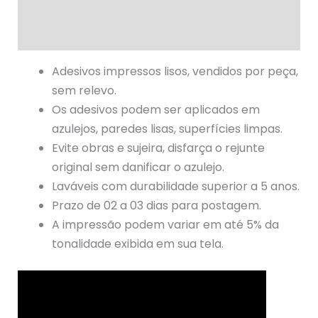
Informação adicional
Avaliações (0)
Adesivos impressos lisos, vendidos por peça,
sem relevo.
Os adesivos podem ser aplicados em
azulejos, paredes lisas, superfícies limpas.
Evite obras e sujeira, disfarça o rejunte
original sem danificar o azulejo.
Laváveis com durabilidade superior a 5 anos.
Prazo de 02 a 03 dias para postagem.
A impressão podem variar em até 5% da
tonalidade exibida em sua tela.