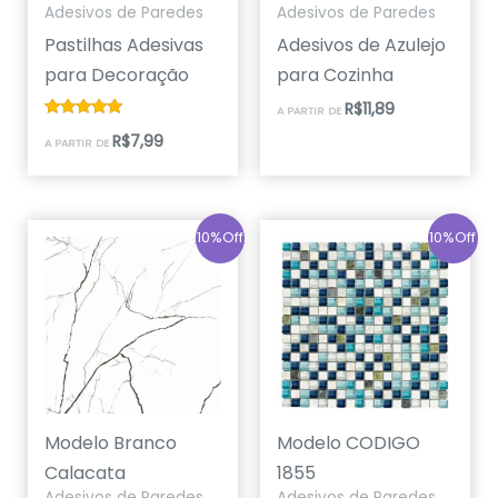
Adesivos de Paredes
Adesivos de Paredes
Pastilhas Adesivas
Adesivos de Azulejo
para Decoração
para Cozinha
R$
11,89
A PARTIR DE
Avaliação
R$
7,99
A PARTIR DE
5.00
de 5
10%Off
10%Off
Modelo Branco
Modelo CODIGO
Calacata
1855
Adesivos de Paredes
Adesivos de Paredes