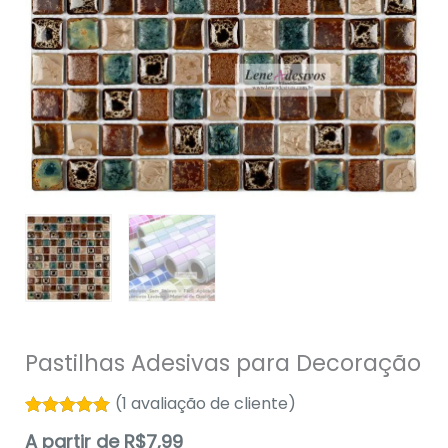
Pastilhas Adesivas para Decoração
(
1
avaliação de cliente)
Avaliado
1
A partir de
R$
7,99
como
5.00
de