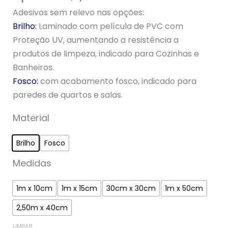
5, com
Adesivos sem relevo nas opções:
baseado em
avaliação de
Brilho:
Laminado com película de PVC com
cliente
Proteção UV, aumentando a resistência a
produtos de limpeza, indicado para Cozinhas e
Banheiros.
Fosco:
com acabamento fosco, indicado para
paredes de quartos e salas.
Material
Brilho
Fosco
Medidas
1m x 10cm
1m x 15cm
30cm x 30cm
1m x 50cm
2,50m x 40cm
LIMPAR