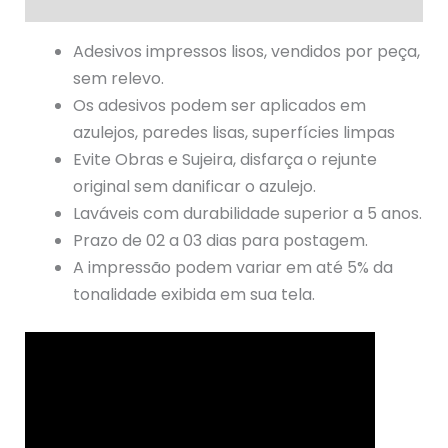
Avaliações (1)
Adesivos impressos lisos, vendidos por peça,
sem relevo.
Os adesivos podem ser aplicados em
azulejos, paredes lisas, superfícies limpas
Evite Obras e Sujeira, disfarça o rejunte
original sem danificar o azulejo.
Laváveis com durabilidade superior a 5 anos.
Prazo de 02 a 03 dias para postagem.
A impressão podem variar em até 5% da
tonalidade exibida em sua tela.