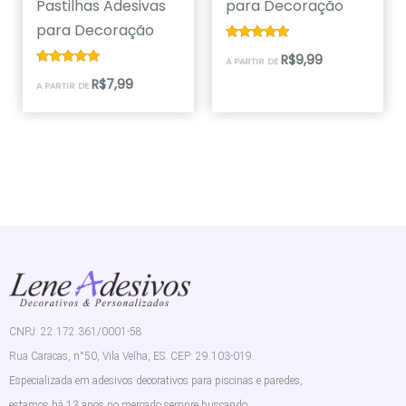
Pastilhas Adesivas
para Decoração
para Decoração
Avaliação
R$
9,99
A PARTIR DE
5.00
de 5
Avaliação
R$
7,99
A PARTIR DE
5.00
de 5
CNPJ: 22.172.361/0001-58
Rua Caracas, n°50, Vila Velha, ES. CEP: 29.103-019.
Especializada em adesivos decorativos para piscinas e paredes,
estamos há 13 anos no mercado sempre buscando