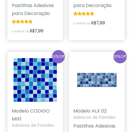
Pastilhas Adesivas
para Decoração
para Decoração
Avaliação
R$
7,99
A PARTIR DE
5.00
de 5
Avaliação
R$
7,99
A PARTIR DE
5.00
de 5
10%Off
10%Off
Modelo CODIGO
Modelo ALX 02
Adesivos de Paredes
MIX1
Pastilhas Adesivas
Adesivos de Paredes