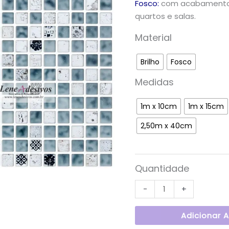
Fosco:
com acabamento f
quartos e salas.
Material
Brilho
Fosco
Medidas
1m x 10cm
1m x 15cm
2,50m x 40cm
Quantidade
-
+
Adicionar 