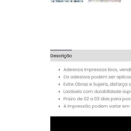
Descrição
Informação adicional
A
Adesivos impressos lisos, vend
Os adesivos podem ser aplicado
Evite Obras e Sujeira, disfarça 
Laváveis com durabilidade supe
Prazo de 02 a 03 dias para po
A impressão podem variar em a