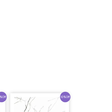
%Off
10%Off