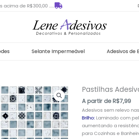
s acima de R$300,00 ......
edes
Selante Impermeável
Adesivos de 
Pastilhas Adesi
Pastilhas
Adesivas
A partir de
R$
7,99
para
Adesivos sem relevo na
Decoração
Brilho:
Laminado com pelí
quantidade
aumentando a resistênci
para Cozinhas e Banheir