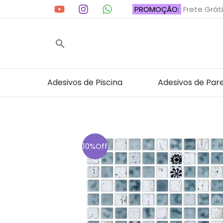
Ir
PROMOÇÃO:
Frete Gráti
para
o
Pesquisar
conteúdo
Adesivos de Piscina
Adesivos de Par
10%Off