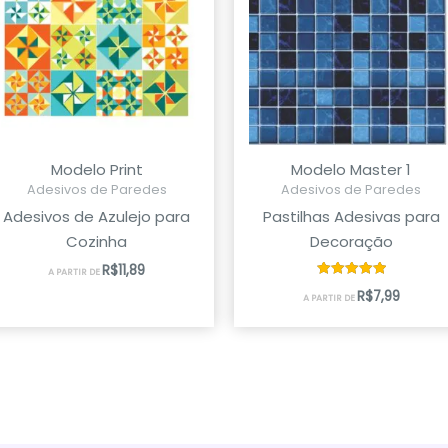
Modelo Print
Modelo Master 1
Adesivos de Paredes
Adesivos de Paredes
Adesivos de Azulejo para
Pastilhas Adesivas para
Cozinha
Decoração
R$
11,89
A PARTIR DE
Avaliação
R$
7,99
A PARTIR DE
5.00
de 5