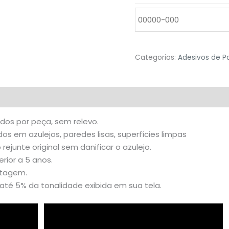
Categorias:
Adesivos de P
valiações (0)
idos por peça, sem relevo.
s em azulejos, paredes lisas, superfícies limpas
o rejunte original sem danificar o azulejo.
rior a 5 anos.
stagem.
té 5% da tonalidade exibida em sua tela.