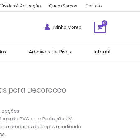
Dúvidas & Aplicação
Quem Somos
Contato
Minha Conta
Box
Adesivos de Pisos
Infantil
vas para Decoração
s opções:
cula de PVC com Proteção UV,
a a produtos de limpeza, indicado
os.