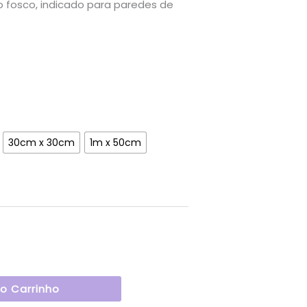
osco, indicado para paredes de
30cm x 30cm
1m x 50cm
Ao Carrinho