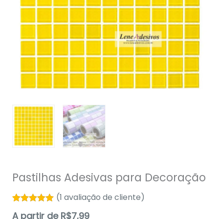
Pastilhas Adesivas para Decoração
(
1
avaliação de cliente)
Avaliado
1
A partir de
R$
7,99
como
5.00
de