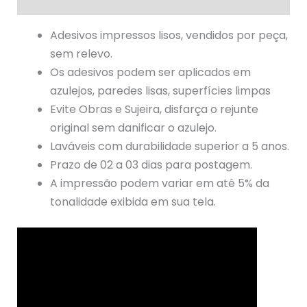
Avaliações (1)
Adesivos impressos lisos, vendidos por peça,
sem relevo.
Os adesivos podem ser aplicados em
azulejos, paredes lisas, superfícies limpas
Evite Obras e Sujeira, disfarça o rejunte
original sem danificar o azulejo.
Laváveis com durabilidade superior a 5 anos.
Prazo de 02 a 03 dias para postagem.
A impressão podem variar em até 5% da
tonalidade exibida em sua tela.