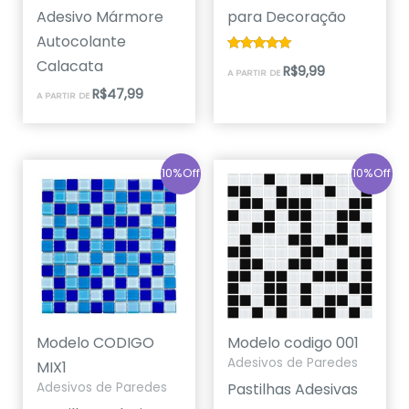
Adesivo Mármore
para Decoração
Autocolante
Avaliação
Calacata
R$
9,99
A PARTIR DE
5.00
de 5
R$
47,99
A PARTIR DE
10%Off
10%Off
Modelo CODIGO
Modelo codigo 001
Adesivos de Paredes
MIX1
Pastilhas Adesivas
Adesivos de Paredes