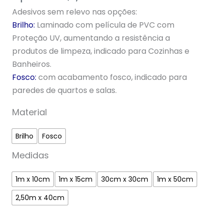
5, com
Adesivos sem relevo nas opções:
baseado em
avaliação de
Brilho:
Laminado com película de PVC com
cliente
Proteção UV, aumentando a resistência a
produtos de limpeza, indicado para Cozinhas e
Banheiros.
Fosco:
com acabamento fosco, indicado para
paredes de quartos e salas.
Material
Brilho
Fosco
Medidas
1m x 10cm
1m x 15cm
30cm x 30cm
1m x 50cm
2,50m x 40cm