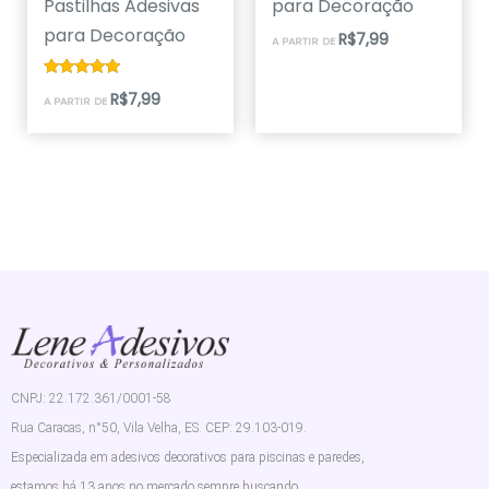
Pastilhas Adesivas
para Decoração
para Decoração
R$
7,99
A PARTIR DE
Avaliação
R$
7,99
A PARTIR DE
5.00
de 5
CNPJ: 22.172.361/0001-58
Rua Caracas, n°50, Vila Velha, ES. CEP: 29.103-019.
Especializada em adesivos decorativos para piscinas e paredes,
estamos há 13 anos no mercado sempre buscando