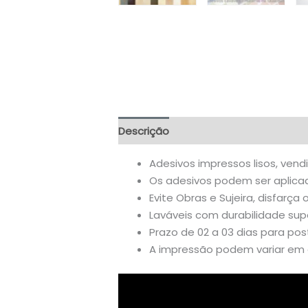
Descrição
Informação adicional
A
Adesivos impressos lisos, vend
Os adesivos podem ser aplicado
Evite Obras e Sujeira, disfarça 
Laváveis com durabilidade supe
Prazo de 02 a 03 dias para po
A impressão podem variar em a