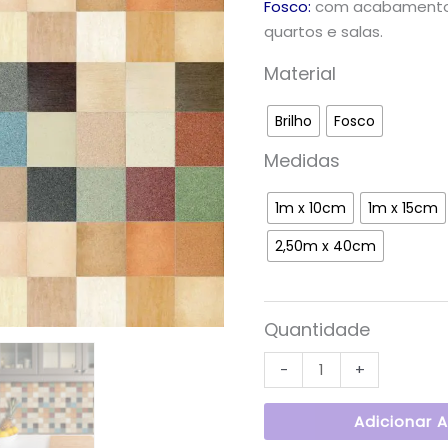
Fosco:
com acabamento f
quartos e salas.
Material
Brilho
Fosco
Medidas
1m x 10cm
1m x 15cm
2,50m x 40cm
Quantidade
-
+
Adicionar 