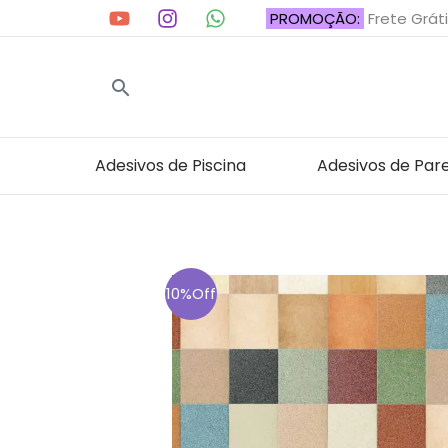
Ir
PROMOÇÃO:
Frete Gráti
para
o
Pesquisar
conteúdo
Adesivos de Piscina
Adesivos de Par
10%Off