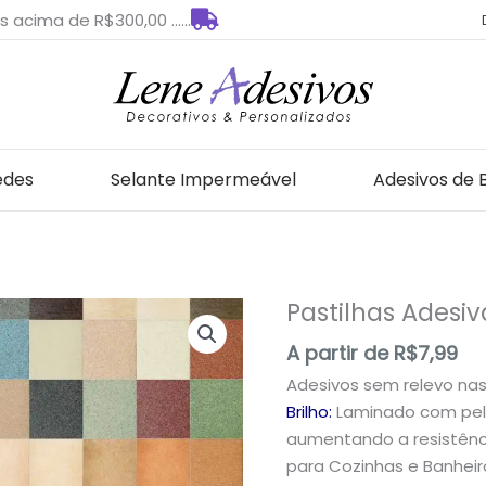
s acima de R$300,00 ......
edes
Selante Impermeável
Adesivos de 
Pastilhas Adesi
Pastilhas
Adesivas
A partir de
R$
7,99
para
Adesivos sem relevo na
Decoração
Brilho:
Laminado com pelí
quantidade
aumentando a resistênci
para Cozinhas e Banheir