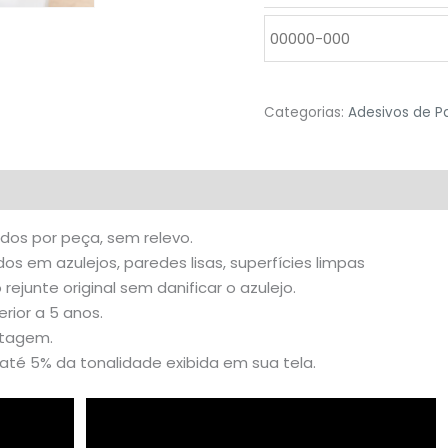
Categorias:
Adesivos de P
valiações (0)
idos por peça, sem relevo.
s em azulejos, paredes lisas, superfícies limpas
o rejunte original sem danificar o azulejo.
rior a 5 anos.
stagem.
té 5% da tonalidade exibida em sua tela.