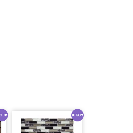
%Off
10%Off