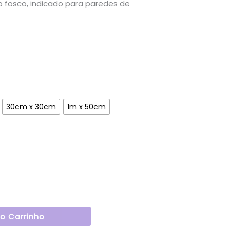
osco, indicado para paredes de
30cm x 30cm
1m x 50cm
Ao Carrinho