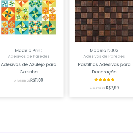
Modelo Print
Modelo N003
Adesivos de Paredes
Adesivos de Paredes
Adesivos de Azulejo para
Pastilhas Adesivas para
Cozinha
Decoração
R$
11,89
A PARTIR DE
Avaliação
R$
7,99
A PARTIR DE
5.00
de 5