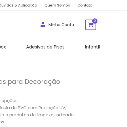
Dúvidas & Aplicação
Quem Somos
Contato
Minha Conta
Box
Adesivos de Pisos
Infantil
vas para Decoração
s opções:
cula de PVC com Proteção UV,
a a produtos de limpeza, indicado
os.