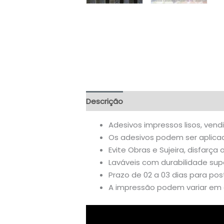
Descrição
Informação adicional
A
Adesivos impressos lisos, vend
Os adesivos podem ser aplicado
Evite Obras e Sujeira, disfarça 
Laváveis com durabilidade supe
Prazo de 02 a 03 dias para po
A impressão podem variar em a