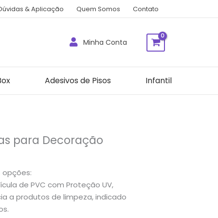
Dúvidas & Aplicação
Quem Somos
Contato
Minha Conta
Box
Adesivos de Pisos
Infantil
vas para Decoração
s opções:
cula de PVC com Proteção UV,
a a produtos de limpeza, indicado
os.