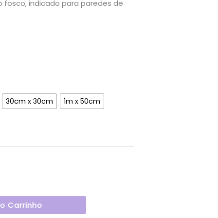
osco, indicado para paredes de
30cm x 30cm
1m x 50cm
Ao Carrinho