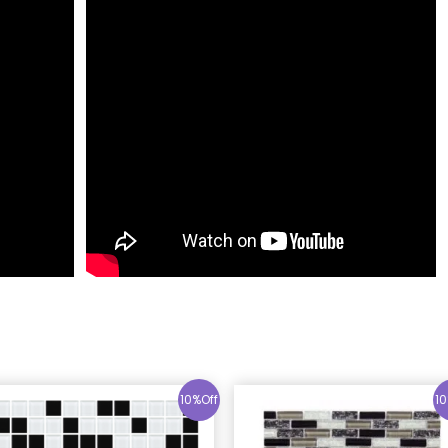
10%Off
10