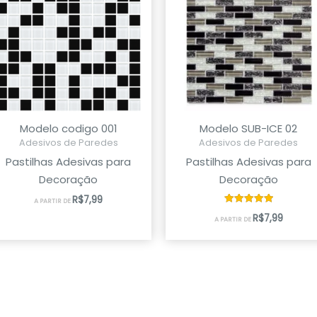
Modelo codigo 001
Modelo SUB-ICE 02
Adesivos de Paredes
Adesivos de Paredes
Pastilhas Adesivas para
Pastilhas Adesivas para
Decoração
Decoração
R$
7,99
A PARTIR DE
Avaliação
R$
7,99
A PARTIR DE
5.00
de 5