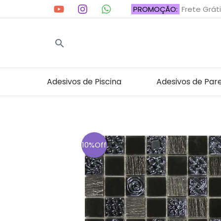
Ir
PROMOÇÃO:
Frete Gráti
para
o
Pesquisar
conteúdo
Adesivos de Piscina
Adesivos de Par
10%Off