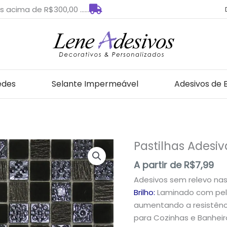
s acima de R$300,00 ......
edes
Selante Impermeável
Adesivos de 
Pastilhas Adesi
Pastilhas
Adesivas
A partir de
R$
7,99
para
Adesivos sem relevo na
Decoração
Brilho:
Laminado com pelí
quantidade
aumentando a resistênci
para Cozinhas e Banheir