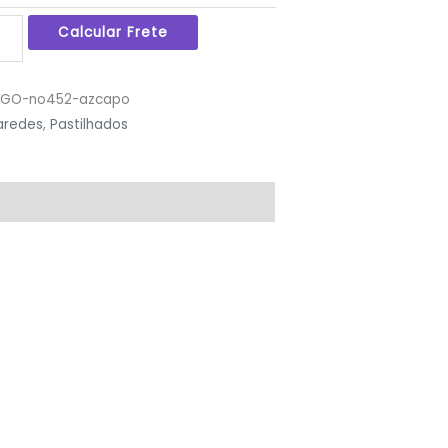
DIGO-no452-azcapo
aredes
,
Pastilhados