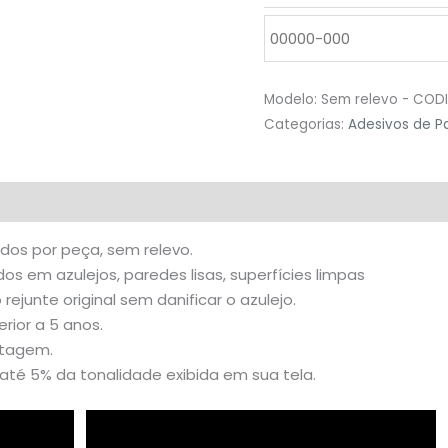
Modelo:
Sem relevo - CO
Categorias:
Adesivos de P
valiações (0)
idos por peça, sem relevo.
s em azulejos, paredes lisas, superfícies limpas
o rejunte original sem danificar o azulejo.
rior a 5 anos.
stagem.
té 5% da tonalidade exibida em sua tela.