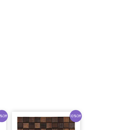
%Off
10%Off