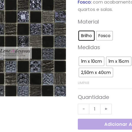
Fosco:
com acabamento f
quartos e salas.
Material
Brilho
Fosco
Medidas
1m x 10cm
1m x 15cm
2,50m x 40cm
LIMPAR
Quantidade
-
+
Adicionar 