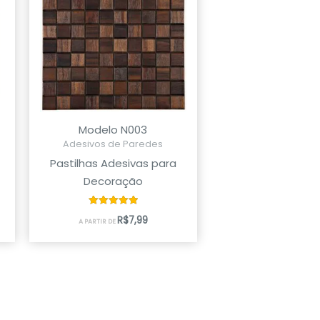
Modelo N003
Adesivos de Paredes
Pastilhas Adesivas para
Decoração
Avaliação
R$
7,99
A PARTIR DE
5.00
de 5