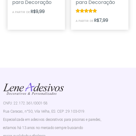
para Decoração
para Decoração
R$
9,99
A PARTIR DE
Avaliação
R$
7,99
A PARTIR DE
4.67
de 5
CNPJ: 22.172.361/0001-58
Rua Caracas, n°50, Vila Velha, ES. CEP: 29.103-019.
Especializada em adesivos decorativos para piscinas e paredes,
estamos há 13 anos no mercado sempre buscando