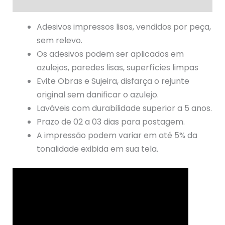
Avaliações (1)
Adesivos impressos lisos, vendidos por peça,
sem relevo.
Os adesivos podem ser aplicados em
azulejos, paredes lisas, superfícies limpas
Evite Obras e Sujeira, disfarça o rejunte
original sem danificar o azulejo.
Laváveis com durabilidade superior a 5 anos.
Prazo de 02 a 03 dias para postagem.
A impressão podem variar em até 5% da
tonalidade exibida em sua tela.