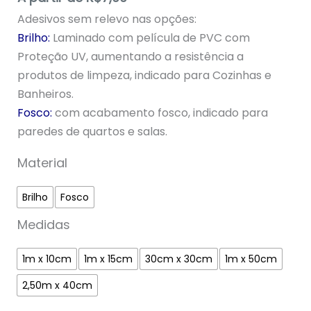
5, com
Adesivos sem relevo nas opções:
baseado em
avaliação de
Brilho:
Laminado com película de PVC com
cliente
Proteção UV, aumentando a resistência a
produtos de limpeza, indicado para Cozinhas e
Banheiros.
Fosco:
com acabamento fosco, indicado para
paredes de quartos e salas.
Material
Brilho
Fosco
Medidas
1m x 10cm
1m x 15cm
30cm x 30cm
1m x 50cm
2,50m x 40cm