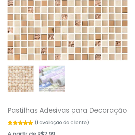
Pastilhas Adesivas para Decoração
(
1
avaliação de cliente)
Avaliado
1
A partir de
R$
7,99
como
5.00
de