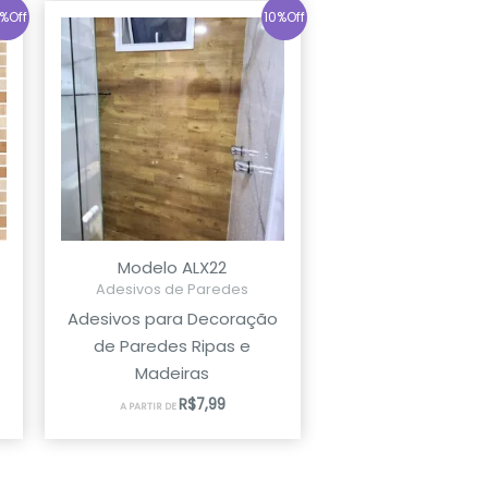
%Off
10%Off
Modelo ALX22
Adesivos de Paredes
Adesivos para Decoração
de Paredes Ripas e
Madeiras
R$
7,99
A PARTIR DE