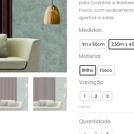
para Cozinhas e Banheir
Fosco: com acabamento 
quartos e salas.
Medidas
1m x 50cm
2,50m x 4
Material
Brilho
Fosco
Variação
1
2
3
LIMPAR
Quantidade
-
+