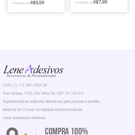
R$
7,99
R$
9,99
A PARTIR DE
A PARTIR DE
5.00
de 5
CNPJ: 22.172.361/0001-58
Rua Caracas, n°50, Vila Velha, ES. CEP: 29.103-019.
Especializada em adesivos decorativos para piscinas e paredes,
estamos há 13 anos no mercado sempre buscando
maior qualidade e eficiência.