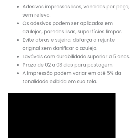
Adesivos impressos lisos, vendidos por peça,
sem relevo.
Os adesivos podem ser aplicados em
azulejos, paredes lisas, superfícies limpas.
Evite obras e sujeira, disfarça o rejunte
original sem danificar o azulejo.
Laváveis com durabilidade superior a 5 anos.
Prazo de 02 a 03 dias para postagem.
A impressão podem variar em até 5% da
tonalidade exibida em sua tela.