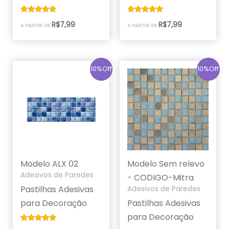
Avaliação
Avaliação
R$
7,99
R$
7,99
A PARTIR DE
A PARTIR DE
5.00
4.67
de 5
de 5
10%Off
10%Off
Modelo ALX 02
Modelo Sem relevo
Adesivos de Paredes
- CODIGO-Mitra
Pastilhas Adesivas
Adesivos de Paredes
para Decoração
Pastilhas Adesivas
para Decoração
Avaliação