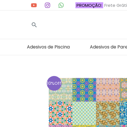
Ir
PROMOÇÃO:
Frete Gráti
para
o
Pesquisar
conteúdo
Adesivos de Piscina
Adesivos de Par
10%Off