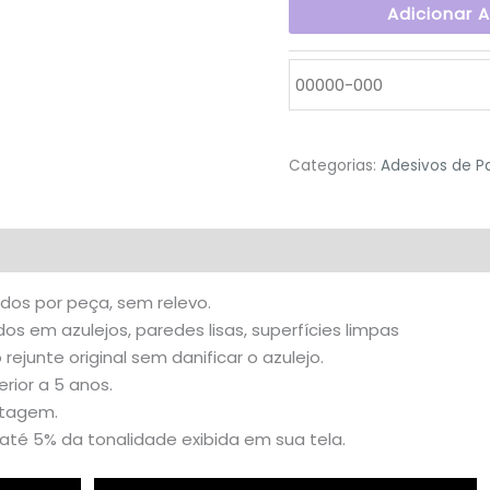
Adicionar 
Categorias:
Adesivos de P
valiações (0)
idos por peça, sem relevo.
s em azulejos, paredes lisas, superfícies limpas
o rejunte original sem danificar o azulejo.
rior a 5 anos.
stagem.
té 5% da tonalidade exibida em sua tela.