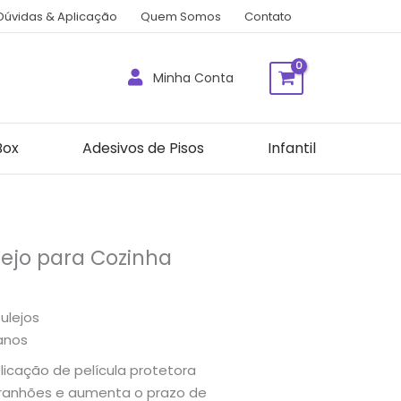
Dúvidas & Aplicação
Quem Somos
Contato
Minha Conta
Box
Adesivos de Pisos
Infantil
lejo para Cozinha
ulejos
 anos
icação de película protetora
rranhões e aumenta o prazo de