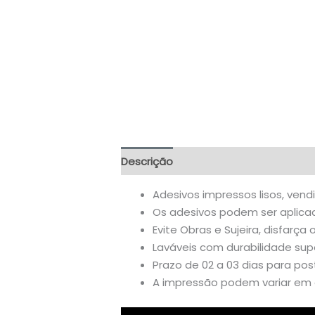
Descrição
Informação adicional
A
Adesivos impressos lisos, vend
Os adesivos podem ser aplicado
Evite Obras e Sujeira, disfarça 
Laváveis com durabilidade supe
Prazo de 02 a 03 dias para po
A impressão podem variar em a