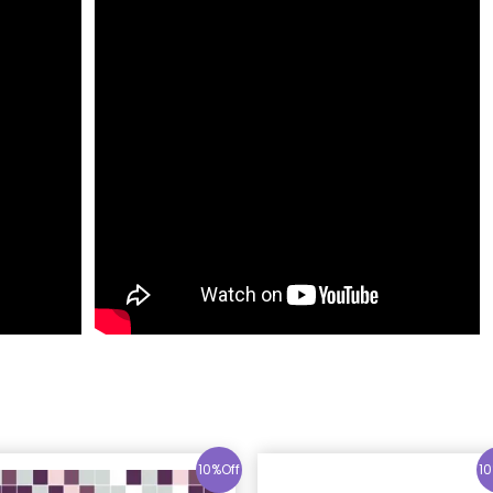
10%Off
10