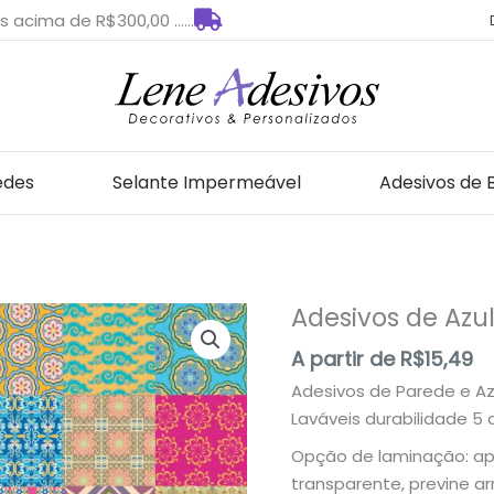
s acima de R$300,00 ......
edes
Selante Impermeável
Adesivos de 
Adesivos de Azu
Adesivos
de
A partir de
R$
15,49
Azulejo
Adesivos de Parede e Az
para
Laváveis durabilidade 5
Cozinha
quantidade
Opção de laminação: apl
transparente, previne a