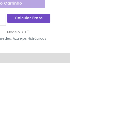
Ao Carrinho
Modelo:
KIT 11
aredes
,
Azulejos Hidráulicos