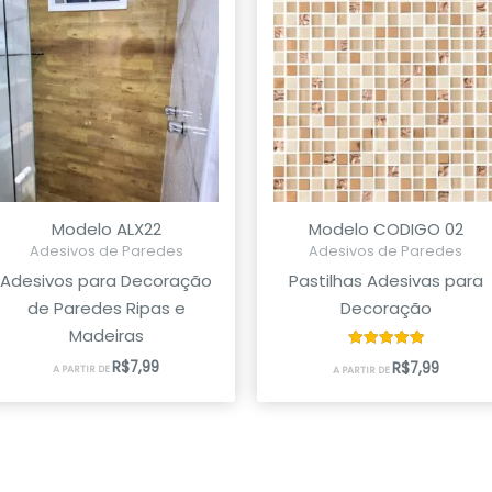
Modelo ALX22
Modelo CODIGO 02
Adesivos de Paredes
Adesivos de Paredes
Adesivos para Decoração
Pastilhas Adesivas para
de Paredes Ripas e
Decoração
Madeiras
Avaliação
R$
7,99
R$
7,99
A PARTIR DE
A PARTIR DE
5.00
de 5