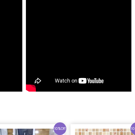
10%Off
10