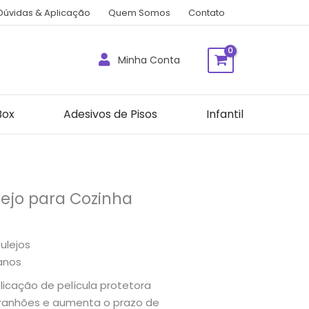
Dúvidas & Aplicação
Quem Somos
Contato
Minha Conta
Box
Adesivos de Pisos
Infantil
lejo para Cozinha
ulejos
 anos
icação de película protetora
rranhões e aumenta o prazo de