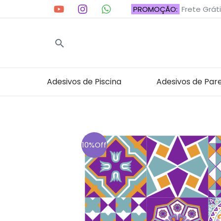
Ir
PROMOÇÃO:
Frete Gráti
para
o
Pesquisar
conteúdo
Adesivos de Piscina
Adesivos de Par
10%Off