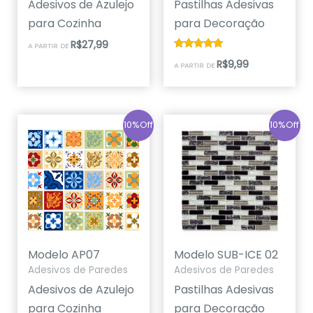
Adesivos de Azulejo
Pastilhas Adesivas
para Cozinha
para Decoração
R$
27,99
A PARTIR DE
Avaliação
R$
9,99
A PARTIR DE
5.00
de 5
10%Off
10%Off
Modelo AP07
Modelo SUB-ICE 02
Adesivos de Paredes
Adesivos de Paredes
Adesivos de Azulejo
Pastilhas Adesivas
para Cozinha
para Decoração