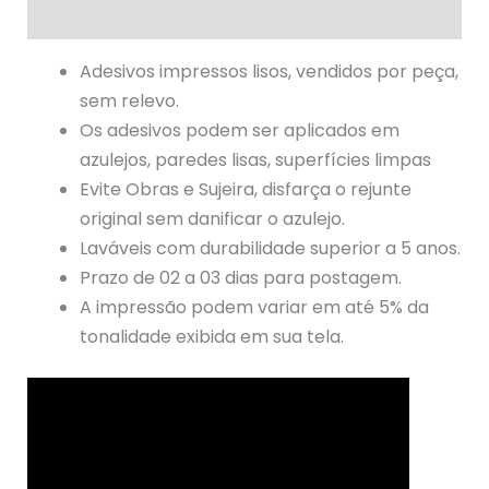
Avaliações (0)
Adesivos impressos lisos, vendidos por peça,
sem relevo.
Os adesivos podem ser aplicados em
azulejos, paredes lisas, superfícies limpas
Evite Obras e Sujeira, disfarça o rejunte
original sem danificar o azulejo.
Laváveis com durabilidade superior a 5 anos.
Prazo de 02 a 03 dias para postagem.
A impressão podem variar em até 5% da
tonalidade exibida em sua tela.