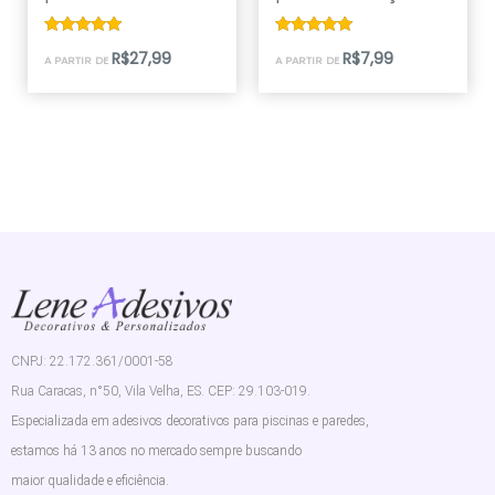
Avaliação
Avaliação
R$
27,99
R$
7,99
A PARTIR DE
A PARTIR DE
5.00
5.00
de 5
de 5
CNPJ: 22.172.361/0001-58
Rua Caracas, n°50, Vila Velha, ES. CEP: 29.103-019.
Especializada em adesivos decorativos para piscinas e paredes,
estamos há 13 anos no mercado sempre buscando
maior qualidade e eficiência.