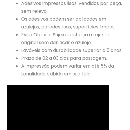
Adesivos impressos lisos, vendidos por peça,
sem relevo.
Os adesivos podem ser aplicados em
azulejos, paredes lisas, superfícies limpas
Evite Obras e Sujeira, disfarça o rejunte
original sem danificar o azulejo.
Laváveis com durabilidade superior a 5 anos.
Prazo de 02 a 03 dias para postagem.
A impressão podem variar em até 5% da
tonalidade exibida em sua tela.