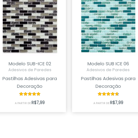
Modelo SUB-ICE 02
Modelo SUB ICE 06
Adesivos de Paredes
Adesivos de Paredes
Pastilhas Adesivas para
Pastilhas Adesivas para
Decoração
Decoração
Avaliação
Avaliação
R$
7,99
R$
7,99
A PARTIR DE
A PARTIR DE
5.00
4.67
de 5
de 5