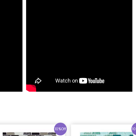
10%Off
10