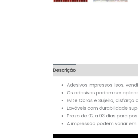
Descrição
Informação adicional
A
Adesivos impressos lisos, vend
Os adesivos podem ser aplicado
Evite Obras e Sujeira, disfarça 
Laváveis com durabilidade supe
Prazo de 02 a 03 dias para po
A impressão podem variar em a