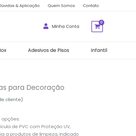
Dúvidas & Aplicação
Quem Somos
Contato
Minha Conta
Box
Adesivos de Pisos
Infantil
vas para Decoração
e cliente)
s opções:
cula de PVC com Proteção UV,
a a produtos de limpeza, indicado