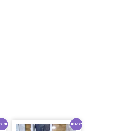
%Off
10%Off