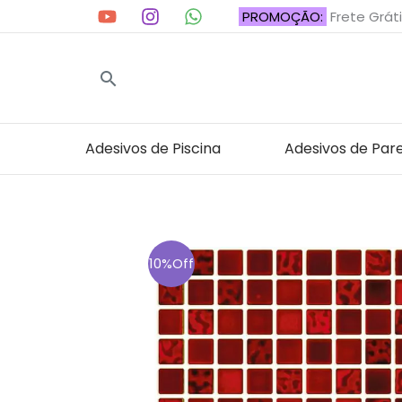
Ir
PROMOÇÃO:
Frete Gráti
para
o
Pesquisar
conteúdo
Adesivos de Piscina
Adesivos de Par
10%Off