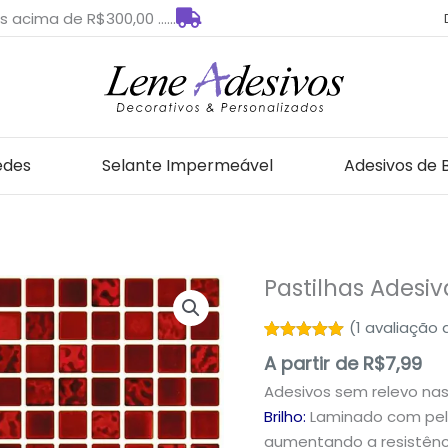
s acima de R$300,00 ......
edes
Selante Impermeável
Adesivos de 
Pastilhas Adesi
Pastilhas
Adesivas
(
1
avaliação d
para
Avaliado
1
A partir de
R$
7,99
Decoração
como
5.00
de 5, com
quantidade
Adesivos sem relevo na
baseado
em
Brilho:
Laminado com pelí
avaliação de
aumentando a resistênci
cliente