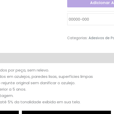
Adicionar 
Categorias:
Adesivos de P
valiações (1)
idos por peça, sem relevo.
s em azulejos, paredes lisas, superfícies limpas
o rejunte original sem danificar o azulejo.
rior a 5 anos.
stagem.
té 5% da tonalidade exibida em sua tela.