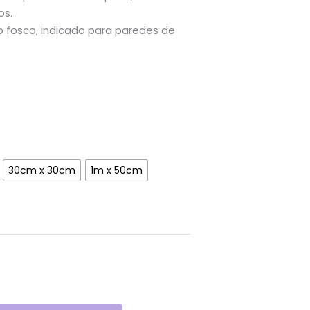
os.
osco, indicado para paredes de
30cm x 30cm
1m x 50cm