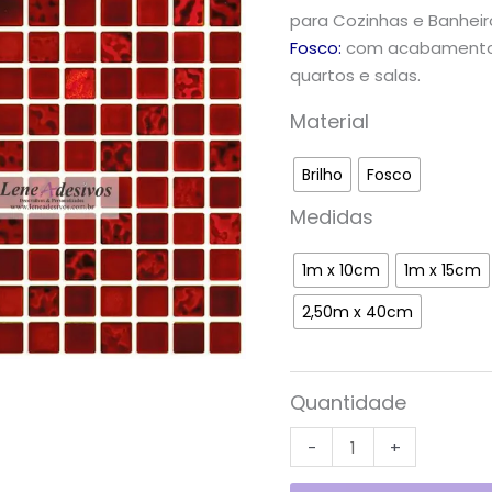
para Cozinhas e Banheir
Fosco:
com acabamento f
quartos e salas.
Material
Brilho
Fosco
Medidas
1m x 10cm
1m x 15cm
2,50m x 40cm
Quantidade
-
+