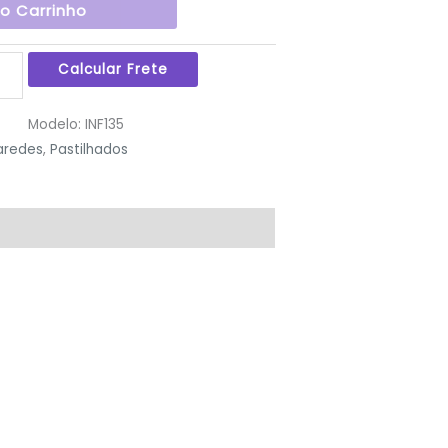
Ao Carrinho
Modelo:
INF135
aredes
,
Pastilhados