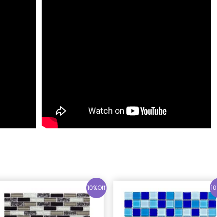
10%Off
10