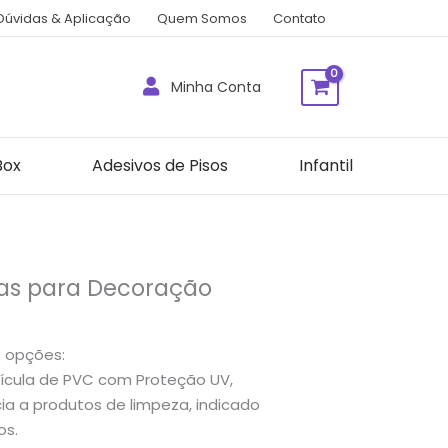
Dúvidas & Aplicação
Quem Somos
Contato
Minha Conta
Box
Adesivos de Pisos
Infantil
vas para Decoração
s opções:
cula de PVC com Proteção UV,
a a produtos de limpeza, indicado
os.