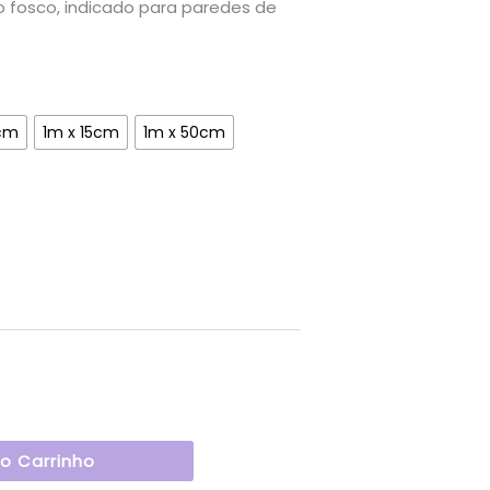
osco, indicado para paredes de
0cm
1m x 15cm
1m x 50cm
Ao Carrinho