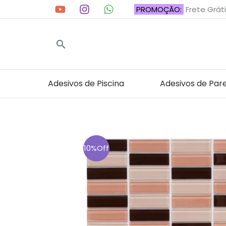
Ir
PROMOÇÃO:
Frete Gráti
para
o
Pesquisar
conteúdo
Adesivos de Piscina
Adesivos de Par
10%Off