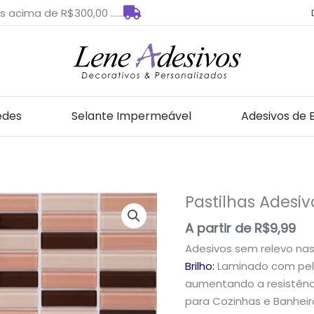
s acima de R$300,00 ......
edes
Selante Impermeável
Adesivos de 
Pastilhas Adesi
Pastilhas
Adesivas
A partir de
R$
9,99
para
Adesivos sem relevo na
Decoração
Brilho:
Laminado com pelí
quantidade
aumentando a resistênci
para Cozinhas e Banheir