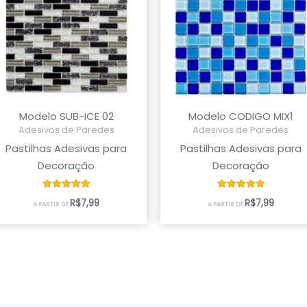
Modelo SUB-ICE 02
Modelo CODIGO MIX1
Adesivos de Paredes
Adesivos de Paredes
Pastilhas Adesivas para
Pastilhas Adesivas para
Decoração
Decoração
Avaliação
Avaliação
R$
7,99
R$
7,99
A PARTIR DE
A PARTIR DE
5.00
5.00
de 5
de 5