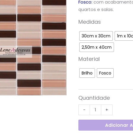
Fosco:
com acabamento f
quartos e salas.
Medidas
30cm x 30cm
1m x 1
2,50m x 40cm
Material
Brilho
Fosco
Quantidade
-
+
Adicionar 