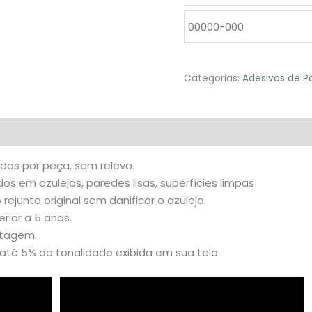
Categorias:
Adesivos de P
valiações (0)
idos por peça, sem relevo.
s em azulejos, paredes lisas, superfícies limpas
o rejunte original sem danificar o azulejo.
rior a 5 anos.
stagem.
té 5% da tonalidade exibida em sua tela.