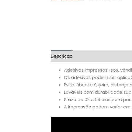
Descrição
Informação adicional
A
Adesivos impressos lisos, vend
Os adesivos podem ser aplicado
Evite Obras e Sujeira, disfarça 
Laváveis com durabilidade supe
Prazo de 02 a 03 dias para po
A impressão podem variar em a