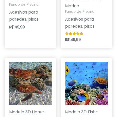
Fundo de Piscina
Marine
Adesivos para
Fundo de Piscina
paredes, pisos
Adesivos para
paredes, pisos
R$
149,99
R$
149,99
Avaliação
5.00
de 5
Modelo 3D Honu-
Modelo 3D Fish-