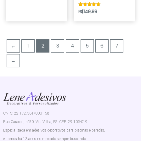
R$
149,99
Avaliação
5.00
de 5
←
1
2
3
4
5
6
7
→
CNPJ: 22.172.361/0001-58
Rua Caracas, n°50, Vila Velha, ES. CEP: 29.103-019.
Especializada em adesivos decorativos para piscinas e paredes,
estamos há 13 anos no mercado sempre buscando