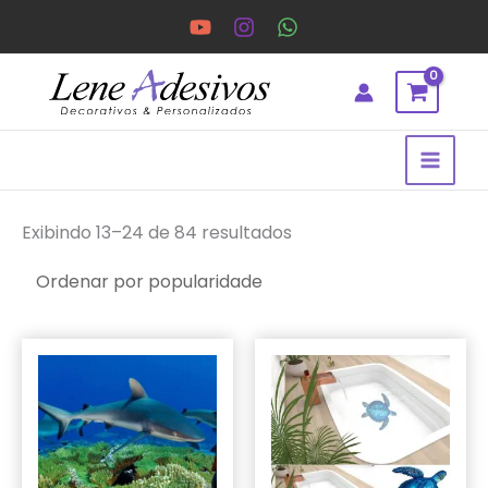
Ir
para
o
conteúdo
Classificado
por
Exibindo 13–24 de 84 resultados
popularidade