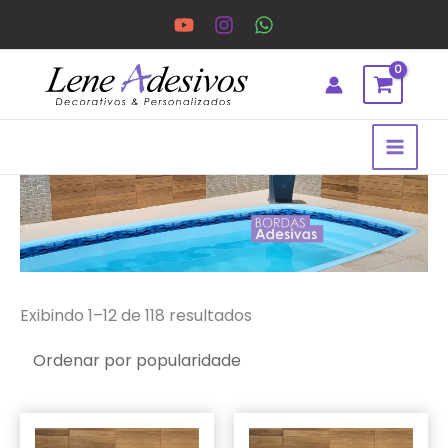
Ir
para
o
conteúdo
Classificado
por
popularidade
Exibindo 1–12 de 118 resultados