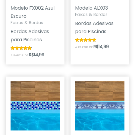
Modelo FX002 Azul
Modelo ALX03
Faixas & Bordas
Escuro
Bordas Adesivas
Faixas & Bordas
Bordas Adesivas
para Piscinas
para Piscinas
R$
14,99
Avaliação
A PARTIR DE
4.67
de 5
R$
14,99
Avaliação
A PARTIR DE
4.50
de 5