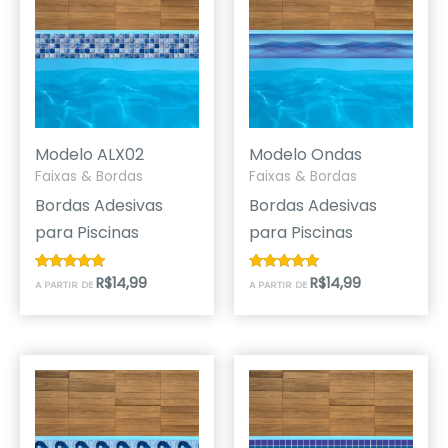
Modelo ALX02
Modelo Ondas
Faixas & Bordas
Faixas & Bordas
Bordas Adesivas
Bordas Adesivas
para Piscinas
para Piscinas
R$
14,99
R$
14,99
Avaliação
Avaliação
A PARTIR DE
A PARTIR DE
4.79
5.00
de 5
de 5