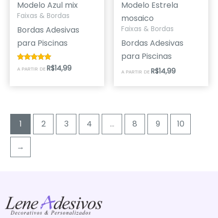
Modelo Azul mix
Modelo Estrela
Faixas & Bordas
mosaico
Bordas Adesivas
Faixas & Bordas
para Piscinas
Bordas Adesivas
para Piscinas
R$
14,99
Avaliação
A PARTIR DE
R$
14,99
A PARTIR DE
5.00
de 5
1
2
3
4
…
8
9
10
→