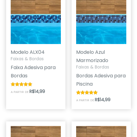
Modelo ALX04
Modelo Azul
Faixas & Bordas
Marmorizado
Faixa Adesiva para
Faixas & Bordas
Bordas
Bordas Adesiva para
Piscina
R$
14,99
Avaliação
A PARTIR DE
4.87
de 5
R$
14,99
Avaliação
A PARTIR DE
5.00
de 5