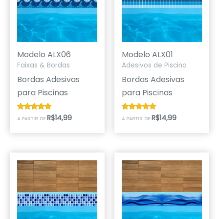
Modelo ALX06
Modelo ALX01
Faixas & Bordas
Adesivos de Piscina
Bordas Adesivas
Bordas Adesivas
para Piscinas
para Piscinas
R$
14,99
R$
14,99
Avaliação
Avaliação
A PARTIR DE
A PARTIR DE
4.67
5.00
de 5
de 5