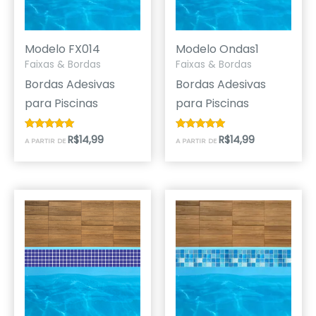
Modelo FX014
Modelo Ondas1
Faixas & Bordas
Faixas & Bordas
Bordas Adesivas
Bordas Adesivas
para Piscinas
para Piscinas
R$
14,99
R$
14,99
Avaliação
Avaliação
A PARTIR DE
A PARTIR DE
5.00
4.89
de 5
de 5